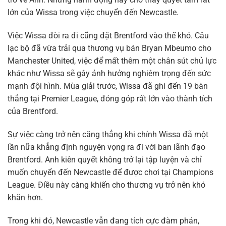
lớn của Wissa trong việc chuyển đến Newcastle.
Việc Wissa đòi ra đi cũng đặt Brentford vào thế khó. Câu
lạc bộ đã vừa trải qua thương vụ bán Bryan Mbeumo cho
Manchester United, việc để mất thêm một chân sút chủ lực
khác như Wissa sẽ gây ảnh hưởng nghiêm trọng đến sức
mạnh đội hình. Mùa giải trước, Wissa đã ghi đến 19 bàn
thắng tại Premier League, đóng góp rất lớn vào thành tích
của Brentford.
Sự việc càng trở nên căng thẳng khi chính Wissa đã một
lần nữa khẳng định nguyện vọng ra đi với ban lãnh đạo
Brentford. Anh kiên quyết không trở lại tập luyện và chỉ
muốn chuyển đến Newcastle để được chơi tại Champions
League. Điều này càng khiến cho thương vụ trở nên khó
khăn hơn.
Trong khi đó, Newcastle vẫn đang tích cực đàm phán,