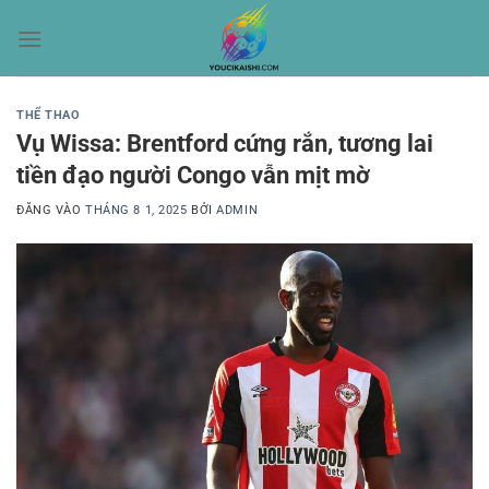
Bỏ
qua
nội
dung
THỂ THAO
Vụ Wissa: Brentford cứng rắn, tương lai
tiền đạo người Congo vẫn mịt mờ
ĐĂNG VÀO
THÁNG 8 1, 2025
BỞI
ADMIN