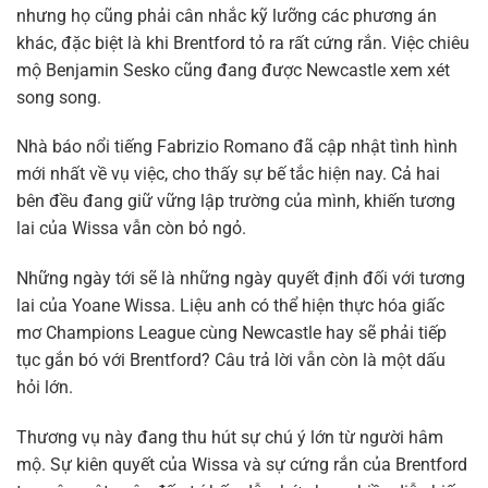
nhưng họ cũng phải cân nhắc kỹ lưỡng các phương án
khác, đặc biệt là khi Brentford tỏ ra rất cứng rắn. Việc chiêu
mộ Benjamin Sesko cũng đang được Newcastle xem xét
song song.
Nhà báo nổi tiếng Fabrizio Romano đã cập nhật tình hình
mới nhất về vụ việc, cho thấy sự bế tắc hiện nay. Cả hai
bên đều đang giữ vững lập trường của mình, khiến tương
lai của Wissa vẫn còn bỏ ngỏ.
Những ngày tới sẽ là những ngày quyết định đối với tương
lai của Yoane Wissa. Liệu anh có thể hiện thực hóa giấc
mơ Champions League cùng Newcastle hay sẽ phải tiếp
tục gắn bó với Brentford? Câu trả lời vẫn còn là một dấu
hỏi lớn.
Thương vụ này đang thu hút sự chú ý lớn từ người hâm
mộ. Sự kiên quyết của Wissa và sự cứng rắn của Brentford