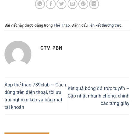
Bài viết này được đăng trong
Thể Thao
. Đánh dấu
liên kết thường trực
.
CTV_PBN
App thể thao 789club – Cách
Kết quả bóng đá trực tuyến –
dùng trên điện thoại, tối ưu
Cập nhật nhanh chóng, chính
trải nghiệm kèo và bảo mật
xác từng giây
tài khoản