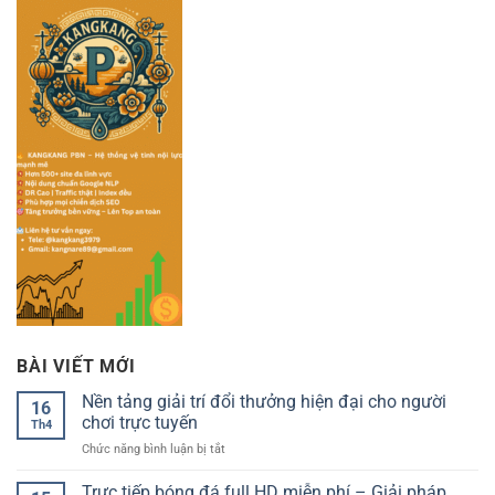
BÀI VIẾT MỚI
Nền tảng giải trí đổi thưởng hiện đại cho người
16
chơi trực tuyến
Th4
ở
Chức năng bình luận bị tắt
Nền
tảng
Trực tiếp bóng đá full HD miễn phí – Giải pháp