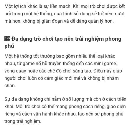
Một lợi ích khác là sự liền mạch. Khi mọi trò chơi được kết
nối trong một hệ thống, quá trình sử dụng sẽ trở nên mượt
mà hơn, không bị gián đoạn và dễ dàng quản lý hơn.
🎰 Đa dạng trò chơi tạo nên trải nghiệm phong
phú
Một hệ thống tốt thường bao gồm nhiều thể loại khác
nhau, từ game nổ hũ truyền thống đến các mini game,
vòng quay hoặc các chế độ chơi sáng tạo. Điều này giúp
người chơi luôn có cảm giác mới mẻ và không bị nhàm
chán.
Sự đa dạng không chỉ nằm ở số lượng mà còn ở cách triển
khai. Mỗi trò chơi có thể mang phong cách riêng, giao diện
riêng và cách vận hành khác nhau, tạo nên sự phong phú
trong trải nghiệm.