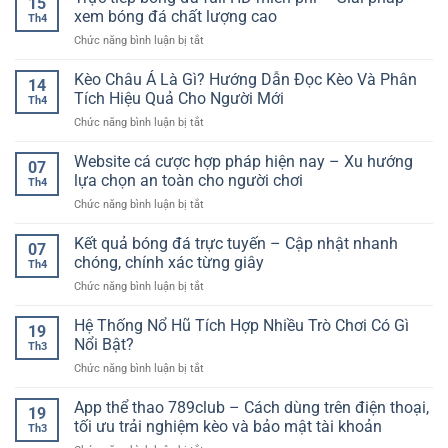
15
giải
xem bóng đá chất lượng cao
Th4
trí
ở
Chức năng bình luận bị tắt
đổi
Trực
thưởng
tiếp
Kèo Châu Á Là Gì? Hướng Dẫn Đọc Kèo Và Phân
hiện
14
bóng
đại
Tích Hiệu Quả Cho Người Mới
Th4
đá
cho
ở
Chức năng bình luận bị tắt
full
người
Kèo
HD
chơi
Châu
Website cá cược hợp pháp hiện nay – Xu hướng
miễn
trực
07
Á
phí
lựa chọn an toàn cho người chơi
tuyến
Th4
Là
–
ở
Chức năng bình luận bị tắt
Gì?
Giải
Website
Hướng
pháp
cá
Kết quả bóng đá trực tuyến – Cập nhật nhanh
Dẫn
xem
07
cược
Đọc
chóng, chính xác từng giây
bóng
Th4
hợp
Kèo
đá
ở
Chức năng bình luận bị tắt
pháp
Và
chất
Kết
hiện
Phân
lượng
quả
Hệ Thống Nổ Hũ Tích Hợp Nhiều Trò Chơi Có Gì
nay
Tích
19
cao
bóng
–
Nổi Bật?
Hiệu
Th3
đá
Xu
Quả
ở
Chức năng bình luận bị tắt
trực
hướng
Cho
Hệ
tuyến
lựa
Người
Thống
App thể thao 789club – Cách dùng trên điện thoại,
–
chọn
19
Mới
Nổ
Cập
tối ưu trải nghiệm kèo và bảo mật tài khoản
an
Th3
Hũ
nhật
toàn