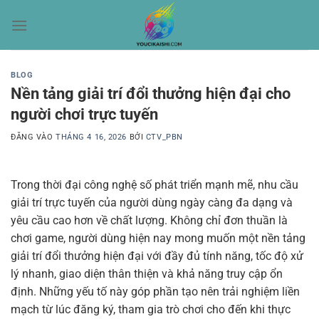
Bỏ
qua
nội
dung
BLOG
Nền tảng giải trí đổi thưởng hiện đại cho
người chơi trực tuyến
ĐĂNG VÀO
THÁNG 4 16, 2026
BỞI
CTV_PBN
Trong thời đại công nghệ số phát triển mạnh mẽ, nhu cầu
giải trí trực tuyến của người dùng ngày càng đa dạng và
yêu cầu cao hơn về chất lượng. Không chỉ đơn thuần là
chơi game, người dùng hiện nay mong muốn một nền tảng
giải trí đổi thưởng hiện đại với đầy đủ tính năng, tốc độ xử
lý nhanh, giao diện thân thiện và khả năng truy cập ổn
định. Những yếu tố này góp phần tạo nên trải nghiệm liền
mạch từ lúc đăng ký, tham gia trò chơi cho đến khi thực