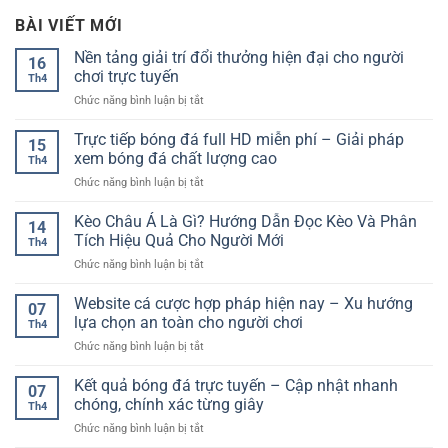
BÀI VIẾT MỚI
Nền tảng giải trí đổi thưởng hiện đại cho người
16
chơi trực tuyến
Th4
ở
Chức năng bình luận bị tắt
Nền
tảng
Trực tiếp bóng đá full HD miễn phí – Giải pháp
15
giải
xem bóng đá chất lượng cao
Th4
trí
ở
Chức năng bình luận bị tắt
đổi
Trực
thưởng
tiếp
Kèo Châu Á Là Gì? Hướng Dẫn Đọc Kèo Và Phân
hiện
14
bóng
đại
Tích Hiệu Quả Cho Người Mới
Th4
đá
cho
ở
Chức năng bình luận bị tắt
full
người
Kèo
HD
chơi
Châu
Website cá cược hợp pháp hiện nay – Xu hướng
miễn
trực
07
Á
phí
lựa chọn an toàn cho người chơi
tuyến
Th4
Là
–
ở
Chức năng bình luận bị tắt
Gì?
Giải
Website
Hướng
pháp
cá
Kết quả bóng đá trực tuyến – Cập nhật nhanh
Dẫn
xem
07
cược
Đọc
chóng, chính xác từng giây
bóng
Th4
hợp
Kèo
đá
ở
Chức năng bình luận bị tắt
pháp
Và
chất
Kết
hiện