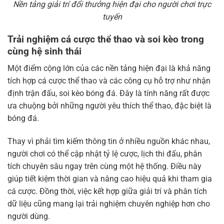
Nền tảng giải trí đổi thưởng hiện đại cho người chơi trực
tuyến
Trải nghiệm cá cược thể thao và soi kèo trong
cùng hệ sinh thái
Một điểm cộng lớn của các nền tảng hiện đại là khả năng
tích hợp cá cược thể thao và các công cụ hỗ trợ như nhận
định trận đấu, soi kèo bóng đá. Đây là tính năng rất được
ưa chuộng bởi những người yêu thích thể thao, đặc biệt là
bóng đá.
Thay vì phải tìm kiếm thông tin ở nhiều nguồn khác nhau,
người chơi có thể cập nhật tỷ lệ cược, lịch thi đấu, phân
tích chuyên sâu ngay trên cùng một hệ thống. Điều này
giúp tiết kiệm thời gian và nâng cao hiệu quả khi tham gia
cá cược. Đồng thời, việc kết hợp giữa giải trí và phân tích
dữ liệu cũng mang lại trải nghiệm chuyên nghiệp hơn cho
người dùng.