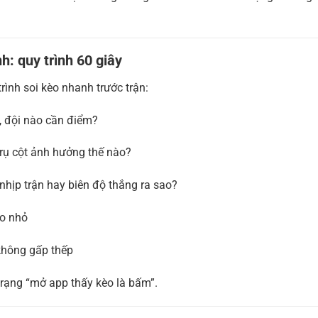
: quy trình 60 giây
rình soi kèo nhanh trước trận:
, đội nào cần điểm?
trụ cột ảnh hưởng thế nào?
nhịp trận hay biên độ thắng ra sao?
èo nhỏ
 không gấp thếp
 trạng “mở app thấy kèo là bấm”.