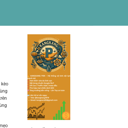
ệ kèo
dùng
trên
dùng
 mẹo