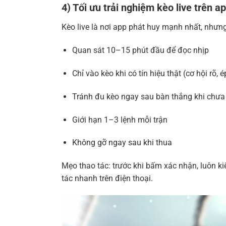
4) Tối ưu trải nghiệm kèo live trên a
Kèo live là nơi app phát huy mạnh nhất, nhưng 
Quan sát 10–15 phút đầu để đọc nhịp
Chỉ vào kèo khi có tín hiệu thật (cơ hội rõ, 
Tránh đu kèo ngay sau bàn thắng khi chưa đ
Giới hạn 1–3 lệnh mỗi trận
Không gỡ ngay sau khi thua
Mẹo thao tác: trước khi bấm xác nhận, luôn kiể
tác nhanh trên điện thoại.