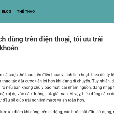
BLOG
THỂ THAO
 dùng trên điện thoại, tối ưu trải
 khoản
cá cược thể thao trên điện thoại vì tính linh hoạt: theo dõi tỷ l
 thao tác đặt cược tiện lợi hơn khi đang di chuyển. Tuy nhiên, 
i ro nếu bạn không chú ý bảo mật: cài nhầm nguồn, đăng nhập 
 hoặc bị dụ vào các đường link giả mạo. Vì vậy, hiểu đúng cách 
từ đầu sẽ giúp trải nghiệm mượt và an toàn hơn.
club
: ưu điểm khi dùng trên di động, các bước bắt đầu sử dụng,