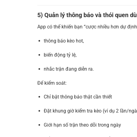
5) Quản lý thông báo và thói quen d
App có thể khiến bạn “cược nhiều hơn dự định”
thông báo kèo hot,
biến động tỷ lệ,
nhắc trận đang diễn ra.
Để kiểm soát:
Chỉ bật thông báo thật cần thiết
Đặt khung giờ kiểm tra kèo (ví dụ 2 lần/ngà
Giới hạn số trận theo dõi trong ngày