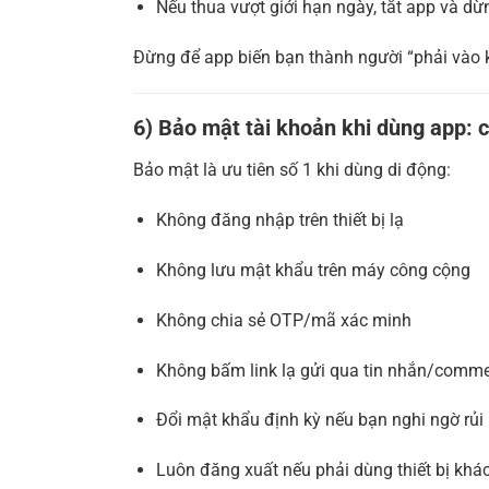
Nếu thua vượt giới hạn ngày, tắt app và dừ
Đừng để app biến bạn thành người “phải vào kè
6) Bảo mật tài khoản khi dùng app: c
Bảo mật là ưu tiên số 1 khi dùng di động:
Không đăng nhập trên thiết bị lạ
Không lưu mật khẩu trên máy công cộng
Không chia sẻ OTP/mã xác minh
Không bấm link lạ gửi qua tin nhắn/comm
Đổi mật khẩu định kỳ nếu bạn nghi ngờ rủi 
Luôn đăng xuất nếu phải dùng thiết bị khá