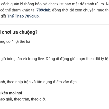
), cách quản lý thông báo, và checklist bảo mật để tránh rủi ro. 
 có thể tham khảo tại
789club
; đồng thời để xem chuyên mục th
o dõi
Thể Thao 789club
.
ời chơi ưa chuộng?
ng có 4 lợi thế lớn:
 giờ bóng lăn và trong live. Dùng di động giúp bạn theo dõi tỷ lệ
anh, theo nhịp trận và tận dụng điểm vào đẹp.
g kèo mọi nơi
o giải, theo trận, theo giờ.