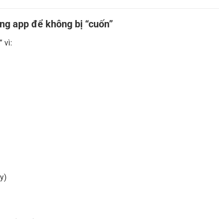
ùng app để không bị “cuốn”
 vì:
y)