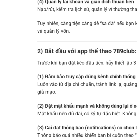
(4) Quản lý tài khoản và giao dịch thuận tiện
Nạp/rút, kiểm tra lịch sử, quản lý ví thường th
Tuy nhiên, càng tiện càng dễ “sa đà” nếu bạn 
và quản lý vốn.
2) Bắt đầu với app thể thao 789club
Trước khi bạn đặt kèo đầu tiên, hãy thiết lập 3
(1) Đảm bảo truy cập đúng kênh chính thống
Luôn vào từ địa chỉ chuẩn, tránh link lạ, quả
giả mạo.
(2) Đặt mật khẩu mạnh và không dùng lại ở n
Mật khẩu nên đủ dài, có ký tự đặc biệt. Khôn
(3) Cài đặt thông báo (notifications) có chọn 
Thông báo quá nhiều khiến bạn bị cuốn theo “k