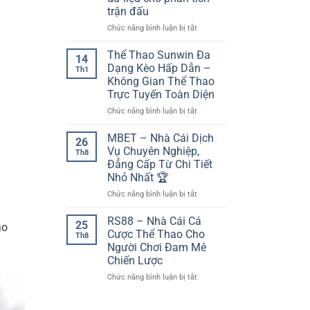
giờ
Thái
trận đấu
bóng
Lan
lăn
–
ở
Chức năng bình luận bị tắt
Theo
Thống
dõi
kê
Thể Thao Sunwin Đa
14
các
bóng
Dạng Kèo Hấp Dẫn –
Th1
trận
đá
Không Gian Thể Thao
cầu
các
Trực Tuyến Toàn Diện
khu
giải
vực
đấu
ở
Chức năng bình luận bị tắt
dễ
lớn
Thể
dàng
–
Thao
MBET – Nhà Cái Dịch
26
trên
Nền
Sunwin
Vụ Chuyên Nghiệp,
Th8
socolive
tảng
Đa
Đẳng Cấp Từ Chi Tiết
dữ
Dạng
Nhỏ Nhất 🏆
liệu
Kèo
cho
Hấp
ở
Chức năng bình luận bị tắt
phân
Dẫn
MBET
tích
–
–
RS88 – Nhà Cái Cá
25
ao
trận
Không
Nhà
Cược Thể Thao Cho
Th8
đấu
Gian
Cái
Người Chơi Đam Mê
Thể
Dịch
Chiến Lược
Thao
Vụ
Trực
Chuyên
ở
Chức năng bình luận bị tắt
Tuyến
Nghiệp,
RS88
Toàn
Đẳng
–