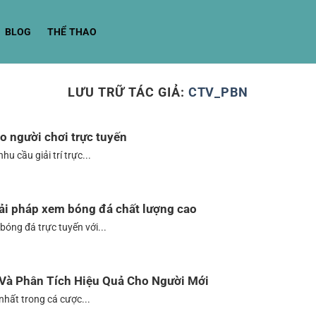
BLOG
THỂ THAO
LƯU TRỮ TÁC GIẢ:
CTV_PBN
ho người chơi trực tuyến
u cầu giải trí trực...
iải pháp xem bóng đá chất lượng cao
bóng đá trực tuyến với...
Và Phân Tích Hiệu Quả Cho Người Mới
nhất trong cá cược...