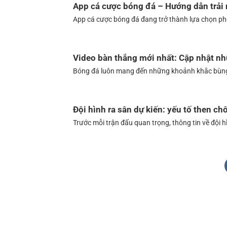
App cá cược bóng đá – Hướng dẫn trải n
App cá cược bóng đá đang trở thành lựa chọn phổ
Video bàn thắng mới nhất: Cập nhật nh
Bóng đá luôn mang đến những khoảnh khắc bùng 
Đội hình ra sân dự kiến: yếu tố then ch
Trước mỗi trận đấu quan trọng, thông tin về đội hì