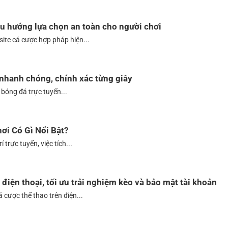
u hướng lựa chọn an toàn cho người chơi
ite cá cược hợp pháp hiện...
 nhanh chóng, chính xác từng giây
 bóng đá trực tuyến...
ơi Có Gì Nổi Bật?
 trực tuyến, việc tích...
điện thoại, tối ưu trải nghiệm kèo và bảo mật tài khoản
 cược thể thao trên điện...