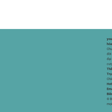
you
hó
Chu
đời
đại
cượ
Thể
Trụ
Chi
Hot
Ema
Biê
© B
mọi