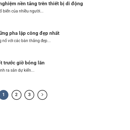
ghiệm nền tảng trên thiết bị di động
 biến của nhiều người...
ững pha lập công đẹp nhất
nổ với các bàn thắng đẹp...
ốt trước giờ bóng lăn
nh ra sân dự kiến...
1
2
3