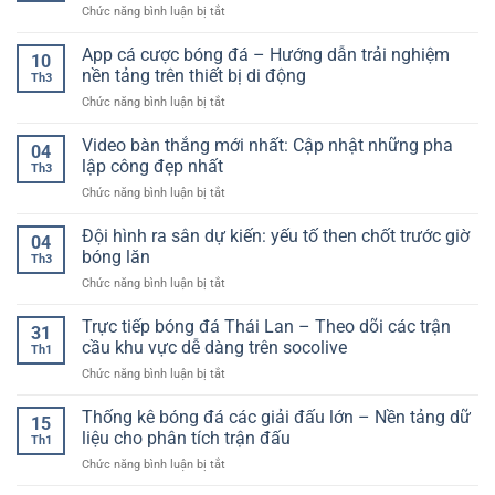
toàn
ở
Chức năng bình luận bị tắt
Tích
nhanh
cho
App
Hợp
chóng,
người
thể
App cá cược bóng đá – Hướng dẫn trải nghiệm
Nhiều
chính
10
chơi
thao
Trò
nền tảng trên thiết bị di động
xác
Th3
789club
Chơi
từng
ở
Chức năng bình luận bị tắt
–
Có
giây
App
Cách
Gì
cá
Video bàn thắng mới nhất: Cập nhật những pha
dùng
Nổi
04
cược
trên
lập công đẹp nhất
Bật?
Th3
bóng
điện
ở
Chức năng bình luận bị tắt
đá
thoại,
Video
–
tối
bàn
Đội hình ra sân dự kiến: yếu tố then chốt trước giờ
Hướng
ưu
04
thắng
dẫn
bóng lăn
trải
Th3
mới
trải
nghiệm
ở
Chức năng bình luận bị tắt
nhất:
nghiệm
kèo
Đội
Cập
nền
và
hình
Trực tiếp bóng đá Thái Lan – Theo dõi các trận
nhật
tảng
31
bảo
ra
những
cầu khu vực dễ dàng trên socolive
trên
mật
Th1
sân
pha
thiết
tài
ở
Chức năng bình luận bị tắt
dự
lập
bị
khoản
Trực
kiến:
công
di
tiếp
Thống kê bóng đá các giải đấu lớn – Nền tảng dữ
yếu
đẹp
15
động
bóng
tố
liệu cho phân tích trận đấu
nhất
Th1
đá
then
ở
Chức năng bình luận bị tắt
Thái
chốt
Thống
Lan
trước