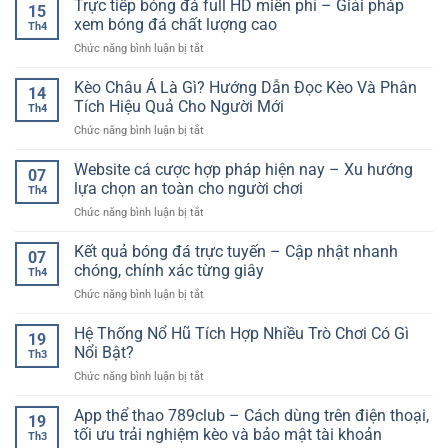
Trực tiếp bóng đá full HD miễn phí – Giải pháp
15
giải
xem bóng đá chất lượng cao
Th4
trí
ở
Chức năng bình luận bị tắt
đổi
Trực
thưởng
tiếp
Kèo Châu Á Là Gì? Hướng Dẫn Đọc Kèo Và Phân
hiện
14
bóng
đại
Tích Hiệu Quả Cho Người Mới
Th4
đá
cho
ở
Chức năng bình luận bị tắt
full
người
Kèo
HD
chơi
Châu
Website cá cược hợp pháp hiện nay – Xu hướng
miễn
trực
07
Á
phí
lựa chọn an toàn cho người chơi
tuyến
Th4
Là
–
ở
Chức năng bình luận bị tắt
Gì?
Giải
Website
Hướng
pháp
cá
Kết quả bóng đá trực tuyến – Cập nhật nhanh
Dẫn
xem
07
cược
Đọc
chóng, chính xác từng giây
bóng
Th4
hợp
Kèo
đá
ở
Chức năng bình luận bị tắt
pháp
Và
chất
Kết
hiện
Phân
lượng
quả
Hệ Thống Nổ Hũ Tích Hợp Nhiều Trò Chơi Có Gì
nay
Tích
19
cao
bóng
–
Nổi Bật?
Hiệu
Th3
đá
Xu
Quả
ở
Chức năng bình luận bị tắt
trực
hướng
Cho
Hệ
tuyến
lựa
Người
Thống
App thể thao 789club – Cách dùng trên điện thoại,
–
chọn
19
Mới
Nổ
Cập
tối ưu trải nghiệm kèo và bảo mật tài khoản
an
Th3
Hũ
nhật