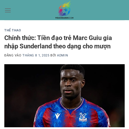
Bỏ
qua
nội
dung
THỂ THAO
Chính thức: Tiền đạo trẻ Marc Guiu gia
nhập Sunderland theo dạng cho mượn
ĐĂNG VÀO
THÁNG 8 1, 2025
BỞI
ADMIN