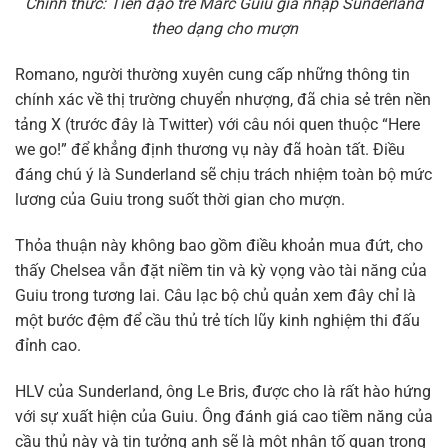
Chính thức: Tiền đạo trẻ Marc Guiu gia nhập Sunderland
theo dạng cho mượn
Romano, người thường xuyên cung cấp những thông tin
chính xác về thị trường chuyển nhượng, đã chia sẻ trên nền
tảng X (trước đây là Twitter) với câu nói quen thuộc “Here
we go!” để khẳng định thương vụ này đã hoàn tất. Điều
đáng chú ý là Sunderland sẽ chịu trách nhiệm toàn bộ mức
lương của Guiu trong suốt thời gian cho mượn.
Thỏa thuận này không bao gồm điều khoản mua đứt, cho
thấy Chelsea vẫn đặt niềm tin và kỳ vọng vào tài năng của
Guiu trong tương lai. Câu lạc bộ chủ quản xem đây chỉ là
một bước đệm để cầu thủ trẻ tích lũy kinh nghiệm thi đấu
đỉnh cao.
HLV của Sunderland, ông Le Bris, được cho là rất hào hứng
với sự xuất hiện của Guiu. Ông đánh giá cao tiềm năng của
cầu thủ này và tin tưởng anh sẽ là một nhân tố quan trọng