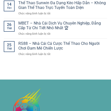
kê
Thể Thao Sunwin Đa Dạng Kèo Hấp Dẫn – Không
–
giờ
14
bóng
Theo
Gian Thể Thao Trực Tuyến Toàn Diện
bóng
Th1
đá
dõi
lăn
ở
Chức năng bình luận bị tắt
các
các
Thể
giải
trận
Thao
MBET – Nhà Cái Dịch Vụ Chuyên Nghiệp, Đẳng
đấu
cầu
26
Sunwin
lớn
Cấp Từ Chi Tiết Nhỏ Nhất 🏆
khu
Th8
Đa
–
vực
ở
Chức năng bình luận bị tắt
Dạng
Nền
dễ
MBET
Kèo
tảng
dàng
–
RS88 – Nhà Cái Cá Cược Thể Thao Cho Người
Hấp
dữ
25
trên
Nhà
Dẫn
Chơi Đam Mê Chiến Lược
liệu
socolive
Th8
Cái
–
cho
ở
Chức năng bình luận bị tắt
Dịch
Không
phân
RS88
Vụ
Gian
tích
–
Chuyên
Thể
trận
Nhà
Nghiệp,
Thao
đấu
Cái
Đẳng
Trực
Cá
Cấp
Tuyến
Cược
Từ
Toàn
Thể
Chi
Diện
Thao
Tiết
Cho
Nhỏ
Người
Nhất
Chơi
🏆
Đam
Mê