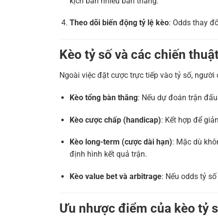
kịch bản nhiều bàn thắng.
Theo dõi biến động tỷ lệ kèo
: Odds thay đổ
Kèo tỷ số và các chiến thuật
Ngoài việc đặt cược trực tiếp vào tỷ số, người 
Kèo tổng bàn thắng
: Nếu dự đoán trận đấu
Kèo cược chấp (handicap)
: Kết hợp để giả
Kèo long-term (cược dài hạn)
: Mặc dù khô
định hình kết quả trận.
Kèo value bet và arbitrage
: Nếu odds tỷ số
Ưu nhược điểm của kèo tỷ s