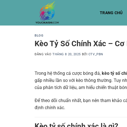
Bỏ
qua
TRANG CHỦ
nội
dung
BLOG
Kèo Tỷ Số Chính Xác – Cơ
ĐĂNG VÀO
THÁNG 8 20, 2025
BỞI
CTV_PBN
Trong hệ thống cá cược bóng đá,
kèo tỷ số ch
gấp nhiều lần so với kèo thông thường. Tuy nhi
của phân tích dữ liệu, am hiểu chiến thuật b
Để theo dõi chuẩn nhất, bạn nên tham khảo 
định chính xác.
Kèo tỷ số chính xác là gì?