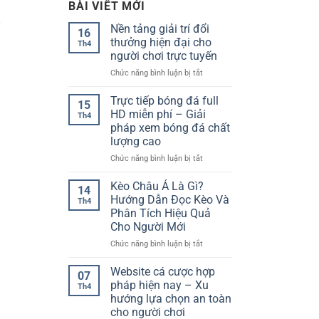
BÀI VIẾT MỚI
Nền tảng giải trí đổi
16
thưởng hiện đại cho
Th4
người chơi trực tuyến
ở
Chức năng bình luận bị tắt
Nền
tảng
Trực tiếp bóng đá full
15
giải
HD miễn phí – Giải
Th4
trí
pháp xem bóng đá chất
đổi
lượng cao
thưởng
hiện
ở
Chức năng bình luận bị tắt
đại
Trực
cho
tiếp
Kèo Châu Á Là Gì?
14
người
bóng
Hướng Dẫn Đọc Kèo Và
Th4
chơi
đá
Phân Tích Hiệu Quả
trực
full
Cho Người Mới
tuyến
HD
miễn
ở
Chức năng bình luận bị tắt
phí
Kèo
–
Châu
Website cá cược hợp
07
Giải
Á
pháp hiện nay – Xu
Th4
pháp
Là
hướng lựa chọn an toàn
xem
Gì?
cho người chơi
bóng
Hướng