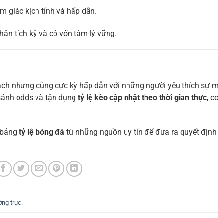
m giác kịch tính và hấp dẫn.
phân tích kỹ và có vốn tâm lý vững.
hách nhưng cũng cực kỳ hấp dẫn với những người yêu thích sự 
o sánh odds và tận dụng
tỷ lệ kèo cập nhật theo thời gian thực
, c
o bảng
tỷ lệ bóng đá
từ những nguồn uy tín để đưa ra quyết định
ờng trực
.