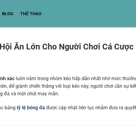
BLOG
THỂ THAO
 Hội Ăn Lớn Cho Người Chơi Cá Cược
ính xác
luôn nằm trong nhóm kèo hấp dẫn nhất nhờ mức thưởn
ên, để giành chiến thắng với loại kèo này, người chơi cần sự kế
óng đá và một chút may mắn.
các bảng
tỷ lệ bóng đá
được cập nhật liên tục nhằm đưa ra quyế