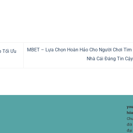
MBET – Lựa Chọn Hoàn Hảo Cho Người Chơi Tìm
 Tối Ưu
Nhà Cái Đáng Tin Cậ
you
hó
Chu
đời
đại