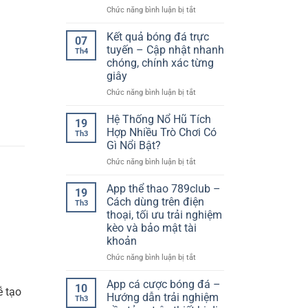
đá
Dẫn
ở
Chức năng bình luận bị tắt
chất
Đọc
Website
lượng
Kèo
cá
Kết quả bóng đá trực
07
cao
Và
cược
tuyến – Cập nhật nhanh
Th4
Phân
hợp
chóng, chính xác từng
Tích
pháp
giây
Hiệu
hiện
Quả
nay
ở
Chức năng bình luận bị tắt
Cho
–
Kết
Người
Xu
quả
Hệ Thống Nổ Hũ Tích
19
Mới
hướng
bóng
Hợp Nhiều Trò Chơi Có
Th3
lựa
đá
Gì Nổi Bật?
chọn
trực
an
ở
Chức năng bình luận bị tắt
tuyến
toàn
Hệ
–
cho
Thống
Cập
App thể thao 789club –
19
người
Nổ
nhật
Cách dùng trên điện
Th3
chơi
Hũ
nhanh
thoại, tối ưu trải nghiệm
Tích
chóng,
kèo và bảo mật tài
Hợp
chính
khoản
Nhiều
xác
Trò
từng
ở
Chức năng bình luận bị tắt
Chơi
giây
App
Có
thể
App cá cược bóng đá –
10
ễ tạo
Gì
thao
Hướng dẫn trải nghiệm
Th3
Nổi
789club