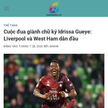
Bỏ
qua
nội
dung
THỂ THAO
Cuộc đua giành chữ ký Idrissa Gueye:
Liverpool và West Ham dẫn đầu
ĐĂNG VÀO
THÁNG 7 28, 2025
BỞI
ADMIN