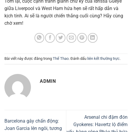
Tóm lại, cuộc cạnh tranh giành chữ ký của Idrissa Gueye
giữa Liverpool và West Ham hứa hẹn sẽ rất hấp dẫn và
kịch tính. Ai sẽ là người chiến thắng cuối cùng? Hãy cùng
chờ xem!
Bài viết này được đăng trong
Thể Thao
. Đánh dấu
liên kết thường trực
.
ADMIN
Arsenal chi đậm đón
Barcelona gây chấn động:
Gyokeres: Havertz lộ điểm
Joan Garcia lên ngôi, tương
yếu, hàng công Pháo thủ hứa