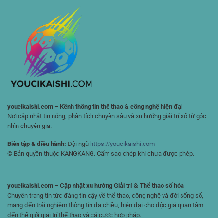
Diện
Thao
Tiết
Cho
Nhỏ
Người
Nhất
Chơi
🏆
Đam
Mê
Chiến
Lược
youcikaishi.com – Kênh thông tin thể thao & công nghệ hiện đại
Nơi cập nhật tin nóng, phân tích chuyên sâu và xu hướng giải trí số từ góc
nhìn chuyên gia.
Biên tập & điều hành:
Đội ngũ
https://youcikaishi.com
© Bản quyền thuộc KANGKANG. Cấm sao chép khi chưa được phép.
youcikaishi.com – Cập nhật xu hướng Giải trí & Thể thao số hóa
Chuyên trang tin tức đáng tin cậy về thể thao, công nghệ và đời sống số,
mang đến trải nghiệm thông tin đa chiều, hiện đại cho độc giả quan tâm
đến thế giới giải trí thể thao và cá cược hợp pháp.