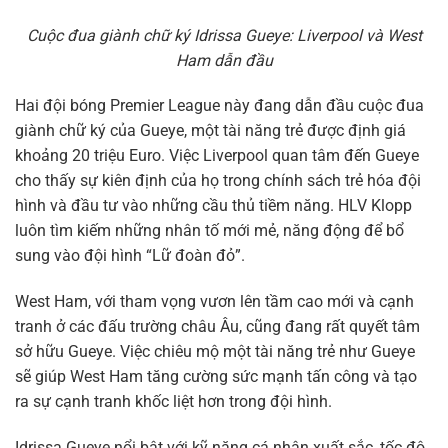
Cuộc đua giành chữ ký Idrissa Gueye: Liverpool và West
Ham dẫn đầu
Hai đội bóng Premier League này đang dẫn đầu cuộc đua
giành chữ ký của Gueye, một tài năng trẻ được định giá
khoảng 20 triệu Euro. Việc Liverpool quan tâm đến Gueye
cho thấy sự kiên định của họ trong chính sách trẻ hóa đội
hình và đầu tư vào những cầu thủ tiềm năng. HLV Klopp
luôn tìm kiếm những nhân tố mới mẻ, năng động để bổ
sung vào đội hình “Lữ đoàn đỏ”.
West Ham, với tham vọng vươn lên tầm cao mới và cạnh
tranh ở các đấu trường châu Âu, cũng đang rất quyết tâm
sở hữu Gueye. Việc chiêu mộ một tài năng trẻ như Gueye
sẽ giúp West Ham tăng cường sức mạnh tấn công và tạo
ra sự cạnh tranh khốc liệt hơn trong đội hình.
Idrissa Gueye nổi bật với kỹ năng cá nhân xuất sắc, tốc độ