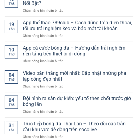
bóng
–
Nổi Bật?
Hiệu
Th3
đá
Xu
Quả
ở
Chức năng bình luận bị tắt
trực
hướng
Cho
Hệ
tuyến
lựa
Người
Thống
App thể thao 789club – Cách dùng trên điện thoại,
–
chọn
19
Mới
Nổ
Cập
tối ưu trải nghiệm kèo và bảo mật tài khoản
an
Th3
Hũ
nhật
toàn
ở
Chức năng bình luận bị tắt
Tích
nhanh
cho
App
Hợp
chóng,
người
thể
App cá cược bóng đá – Hướng dẫn trải nghiệm
Nhiều
chính
10
chơi
thao
Trò
nền tảng trên thiết bị di động
xác
Th3
789club
Chơi
từng
ở
Chức năng bình luận bị tắt
–
Có
giây
App
Cách
Gì
cá
Video bàn thắng mới nhất: Cập nhật những pha
dùng
Nổi
04
cược
trên
lập công đẹp nhất
Bật?
Th3
bóng
điện
ở
Chức năng bình luận bị tắt
đá
thoại,
Video
–
tối
bàn
Đội hình ra sân dự kiến: yếu tố then chốt trước giờ
Hướng
ưu
04
thắng
dẫn
bóng lăn
trải
Th3
mới
trải
nghiệm
ở
Chức năng bình luận bị tắt
nhất:
nghiệm
kèo
Đội
Cập
nền
và
hình
Trực tiếp bóng đá Thái Lan – Theo dõi các trận
nhật
tảng
31
bảo
ra
những
cầu khu vực dễ dàng trên socolive
trên
mật
Th1
sân
pha
thiết
tài
ở
Chức năng bình luận bị tắt
dự