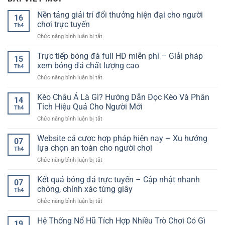
Nền tảng giải trí đổi thưởng hiện đại cho người
16
chơi trực tuyến
Th4
ở
Chức năng bình luận bị tắt
Nền
tảng
Trực tiếp bóng đá full HD miễn phí – Giải pháp
15
giải
xem bóng đá chất lượng cao
Th4
trí
ở
Chức năng bình luận bị tắt
đổi
Trực
thưởng
tiếp
Kèo Châu Á Là Gì? Hướng Dẫn Đọc Kèo Và Phân
hiện
14
bóng
đại
Tích Hiệu Quả Cho Người Mới
Th4
đá
cho
ở
Chức năng bình luận bị tắt
full
người
Kèo
HD
chơi
Châu
Website cá cược hợp pháp hiện nay – Xu hướng
miễn
trực
07
Á
phí
lựa chọn an toàn cho người chơi
tuyến
Th4
Là
–
ở
Chức năng bình luận bị tắt
Gì?
Giải
Website
Hướng
pháp
cá
Kết quả bóng đá trực tuyến – Cập nhật nhanh
Dẫn
xem
07
cược
Đọc
chóng, chính xác từng giây
bóng
Th4
hợp
Kèo
đá
ở
Chức năng bình luận bị tắt
pháp
Và
chất
Kết
hiện
Phân
lượng
quả
Hệ Thống Nổ Hũ Tích Hợp Nhiều Trò Chơi Có Gì
nay
Tích
19
cao