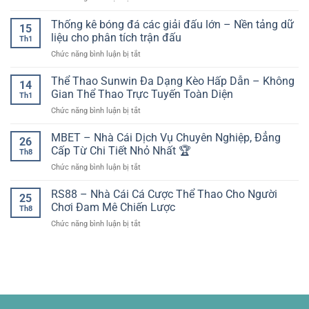
lập
bị
khoản
Trực
kiến:
công
di
tiếp
Thống kê bóng đá các giải đấu lớn – Nền tảng dữ
yếu
đẹp
15
động
bóng
tố
liệu cho phân tích trận đấu
nhất
Th1
đá
then
ở
Chức năng bình luận bị tắt
Thái
chốt
Thống
Lan
trước
kê
Thể Thao Sunwin Đa Dạng Kèo Hấp Dẫn – Không
–
giờ
14
bóng
Theo
Gian Thể Thao Trực Tuyến Toàn Diện
bóng
Th1
đá
dõi
lăn
ở
Chức năng bình luận bị tắt
các
các
Thể
giải
trận
Thao
MBET – Nhà Cái Dịch Vụ Chuyên Nghiệp, Đẳng
đấu
cầu
26
Sunwin
lớn
Cấp Từ Chi Tiết Nhỏ Nhất 🏆
khu
Th8
Đa
–
vực
ở
Chức năng bình luận bị tắt
Dạng
Nền
dễ
MBET
Kèo
tảng
dàng
–
RS88 – Nhà Cái Cá Cược Thể Thao Cho Người
Hấp
dữ
25
trên
Nhà
Dẫn
Chơi Đam Mê Chiến Lược
liệu
socolive
Th8
Cái
–
cho
ở
Chức năng bình luận bị tắt
Dịch
Không
phân
RS88
Vụ
Gian
tích
–
Chuyên
Thể
trận
Nhà
Nghiệp,
Thao
đấu
Cái
Đẳng
Trực
Cá
Cấp
Tuyến
Cược
Từ
Toàn
Thể
Chi