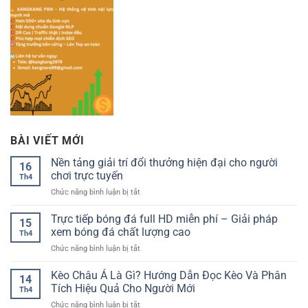
BÀI VIẾT MỚI
Nền tảng giải trí đổi thưởng hiện đại cho người
16
chơi trực tuyến
Th4
ở
Chức năng bình luận bị tắt
Nền
tảng
Trực tiếp bóng đá full HD miễn phí – Giải pháp
15
giải
xem bóng đá chất lượng cao
Th4
trí
ở
Chức năng bình luận bị tắt
đổi
Trực
thưởng
tiếp
Kèo Châu Á Là Gì? Hướng Dẫn Đọc Kèo Và Phân
hiện
14
bóng
đại
Tích Hiệu Quả Cho Người Mới
Th4
đá
cho
ở
Chức năng bình luận bị tắt
full