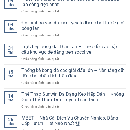
04
cược
trên
lập công đẹp nhất
Bật?
Th3
bóng
điện
ở
Chức năng bình luận bị tắt
đá
thoại,
Video
–
tối
bàn
Đội hình ra sân dự kiến: yếu tố then chốt trước giờ
Hướng
ưu
04
thắng
dẫn
bóng lăn
trải
Th3
mới
trải
nghiệm
ở
Chức năng bình luận bị tắt
nhất:
nghiệm
kèo
Đội
Cập
nền
và
hình
Trực tiếp bóng đá Thái Lan – Theo dõi các trận
nhật
tảng
31
bảo
ra
những
cầu khu vực dễ dàng trên socolive
trên
mật
Th1
sân
pha
thiết
tài
ở
Chức năng bình luận bị tắt
dự
lập
bị
khoản
Trực
kiến:
công
di
tiếp
Thống kê bóng đá các giải đấu lớn – Nền tảng dữ
yếu
đẹp
15
động
bóng
tố
liệu cho phân tích trận đấu
nhất
Th1
đá
then
ở
Chức năng bình luận bị tắt
Thái
chốt
Thống
Lan
trước
kê
Thể Thao Sunwin Đa Dạng Kèo Hấp Dẫn – Không
–
giờ
14
bóng
Theo
Gian Thể Thao Trực Tuyến Toàn Diện
bóng
Th1
đá
dõi
lăn
ở
Chức năng bình luận bị tắt
các
các
Thể
giải
trận
Thao
MBET – Nhà Cái Dịch Vụ Chuyên Nghiệp, Đẳng
đấu
cầu
26
Sunwin
lớn
Cấp Từ Chi Tiết Nhỏ Nhất 🏆
khu
Th8
Đa
–
vực