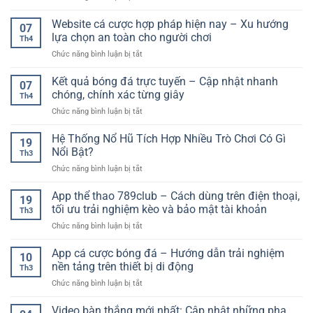
người
Kèo
HD
chơi
Châu
Website cá cược hợp pháp hiện nay – Xu hướng
miễn
trực
07
Á
phí
lựa chọn an toàn cho người chơi
tuyến
Th4
Là
–
ở
Chức năng bình luận bị tắt
Gì?
Giải
Website
Hướng
pháp
cá
Kết quả bóng đá trực tuyến – Cập nhật nhanh
Dẫn
xem
07
cược
Đọc
chóng, chính xác từng giây
bóng
Th4
hợp
Kèo
đá
ở
Chức năng bình luận bị tắt
pháp
Và
chất
Kết
hiện
Phân
lượng
quả
Hệ Thống Nổ Hũ Tích Hợp Nhiều Trò Chơi Có Gì
nay
Tích
19
cao
bóng
–
Nổi Bật?
Hiệu
Th3
đá
Xu
Quả
ở
Chức năng bình luận bị tắt
trực
hướng
Cho
Hệ
tuyến
lựa
Người
Thống
App thể thao 789club – Cách dùng trên điện thoại,
–
chọn
19
Mới
Nổ
Cập
tối ưu trải nghiệm kèo và bảo mật tài khoản
an
Th3
Hũ
nhật
toàn
ở
Chức năng bình luận bị tắt
Tích
nhanh
cho
App
Hợp
chóng,
người
thể
App cá cược bóng đá – Hướng dẫn trải nghiệm
Nhiều
chính
10
chơi
thao
Trò
nền tảng trên thiết bị di động
xác
Th3
789club
Chơi
từng
ở
Chức năng bình luận bị tắt
–
Có
giây
App
Cách
Gì
cá
Video bàn thắng mới nhất: Cập nhật những pha
dùng
Nổi