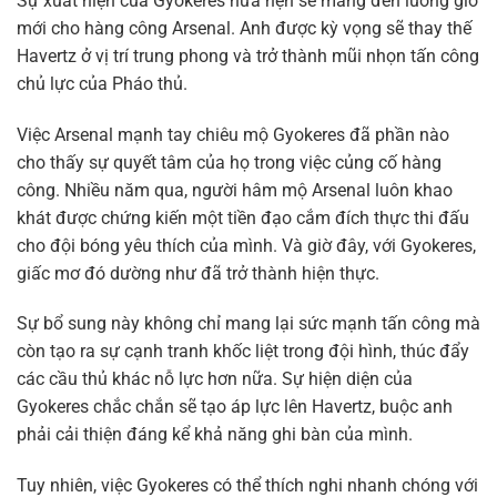
Sự xuất hiện của Gyokeres hứa hẹn sẽ mang đến luồng gió
mới cho hàng công Arsenal. Anh được kỳ vọng sẽ thay thế
Havertz ở vị trí trung phong và trở thành mũi nhọn tấn công
chủ lực của Pháo thủ.
Việc Arsenal mạnh tay chiêu mộ Gyokeres đã phần nào
cho thấy sự quyết tâm của họ trong việc củng cố hàng
công. Nhiều năm qua, người hâm mộ Arsenal luôn khao
khát được chứng kiến một tiền đạo cắm đích thực thi đấu
cho đội bóng yêu thích của mình. Và giờ đây, với Gyokeres,
giấc mơ đó dường như đã trở thành hiện thực.
Sự bổ sung này không chỉ mang lại sức mạnh tấn công mà
còn tạo ra sự cạnh tranh khốc liệt trong đội hình, thúc đẩy
các cầu thủ khác nỗ lực hơn nữa. Sự hiện diện của
Gyokeres chắc chắn sẽ tạo áp lực lên Havertz, buộc anh
phải cải thiện đáng kể khả năng ghi bàn của mình.
Tuy nhiên, việc Gyokeres có thể thích nghi nhanh chóng với