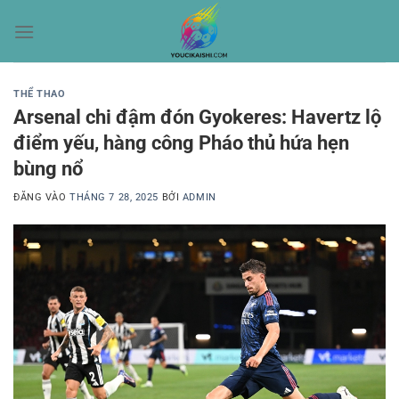
Bỏ
qua
nội
dung
THỂ THAO
Arsenal chi đậm đón Gyokeres: Havertz lộ
điểm yếu, hàng công Pháo thủ hứa hẹn
bùng nổ
ĐĂNG VÀO
THÁNG 7 28, 2025
BỞI
ADMIN