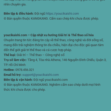
nhìn chuyên gia.
Biên tập & điều hành:
Đội ngũ
https://youcikaishi.com
© Bản quyền thuộc KANGKANG. Cấm sao chép khi chưa được phép.
youcikaishi.com – Cập nhật xu hướng Giải trí & Thể thao số hóa
Chuyên trang tin tức đáng tin cậy về thể thao, công nghệ và đời sống số,
mang đến trải nghiệm thông tin đa chiều, hiện đại cho độc giả quan tâm
đến thế giới giải trí thể thao và cá cược hợp pháp.
Thể loại:
Giải trí – Thể thao – Công nghệ số
Trụ sở làm việc:
Tầng 4, Tòa nhà Athena, 146 Nguyễn Đình Chiểu, Quận 3,
TP. Hồ Chí Minh
Hotline:
0978.456.321
Email hỗ trợ:
support@youcikaishi.com
Biên tập & vận hành:
Đội ngũ youcikaishi.com
© Bản quyền thuộc KANGKANG. Nghiêm cấm sao chép dưới mọi hình
thức khi chưa được cho phép.