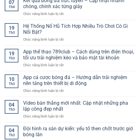
Kết quả bóng đá trực tuyến – Cập nhật nhanh
xem
07
cược
Đọc
chóng, chính xác từng giây
bóng
Th4
hợp
Kèo
đá
ở
Chức năng bình luận bị tắt
pháp
Và
chất
Kết
hiện
Phân
lượng
quả
Hệ Thống Nổ Hũ Tích Hợp Nhiều Trò Chơi Có Gì
nay
Tích
19
cao
bóng
–
Nổi Bật?
Hiệu
Th3
đá
Xu
Quả
ở
Chức năng bình luận bị tắt
trực
hướng
Cho
Hệ
tuyến
lựa
Người
Thống
App thể thao 789club – Cách dùng trên điện thoại,
–
chọn
19
Mới
Nổ
Cập
tối ưu trải nghiệm kèo và bảo mật tài khoản
an
Th3
Hũ
nhật
toàn
ở
Chức năng bình luận bị tắt
Tích
nhanh
cho
App
Hợp
chóng,
người
thể
App cá cược bóng đá – Hướng dẫn trải nghiệm
Nhiều
chính
10
chơi
thao
Trò
nền tảng trên thiết bị di động
xác
Th3
789club
Chơi
từng
ở
Chức năng bình luận bị tắt
–
Có
giây
App
Cách
Gì
cá
Video bàn thắng mới nhất: Cập nhật những pha
dùng
Nổi
04
cược
trên
lập công đẹp nhất
Bật?
Th3
bóng
điện
ở
Chức năng bình luận bị tắt
đá
thoại,
Video
–
tối
bàn
Đội hình ra sân dự kiến: yếu tố then chốt trước giờ
Hướng
ưu
04
thắng
dẫn
bóng lăn
trải
Th3
mới
trải
nghiệm