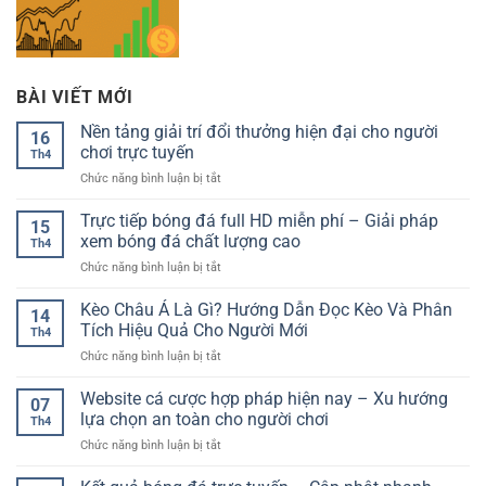
BÀI VIẾT MỚI
Nền tảng giải trí đổi thưởng hiện đại cho người
16
chơi trực tuyến
Th4
ở
Chức năng bình luận bị tắt
Nền
tảng
Trực tiếp bóng đá full HD miễn phí – Giải pháp
15
giải
xem bóng đá chất lượng cao
Th4
trí
ở
Chức năng bình luận bị tắt
đổi
Trực
thưởng
tiếp
Kèo Châu Á Là Gì? Hướng Dẫn Đọc Kèo Và Phân
hiện
14
bóng
đại
Tích Hiệu Quả Cho Người Mới
Th4
đá
cho
ở
Chức năng bình luận bị tắt
full
người
Kèo
HD
chơi
Châu
Website cá cược hợp pháp hiện nay – Xu hướng
miễn
trực
07
Á
phí
lựa chọn an toàn cho người chơi
tuyến
Th4
Là
–
ở
Chức năng bình luận bị tắt
Gì?
Giải
Website
Hướng
pháp
cá
Dẫn