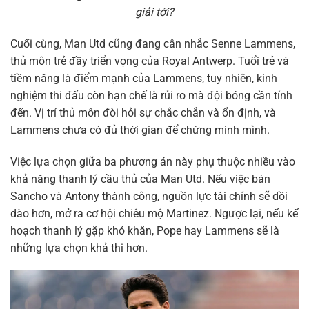
giải tới?
Cuối cùng, Man Utd cũng đang cân nhắc Senne Lammens,
thủ môn trẻ đầy triển vọng của Royal Antwerp. Tuổi trẻ và
tiềm năng là điểm mạnh của Lammens, tuy nhiên, kinh
nghiệm thi đấu còn hạn chế là rủi ro mà đội bóng cần tính
đến. Vị trí thủ môn đòi hỏi sự chắc chắn và ổn định, và
Lammens chưa có đủ thời gian để chứng minh mình.
Việc lựa chọn giữa ba phương án này phụ thuộc nhiều vào
khả năng thanh lý cầu thủ của Man Utd. Nếu việc bán
Sancho và Antony thành công, nguồn lực tài chính sẽ dồi
dào hơn, mở ra cơ hội chiêu mộ Martinez. Ngược lại, nếu kế
hoạch thanh lý gặp khó khăn, Pope hay Lammens sẽ là
những lựa chọn khả thi hơn.