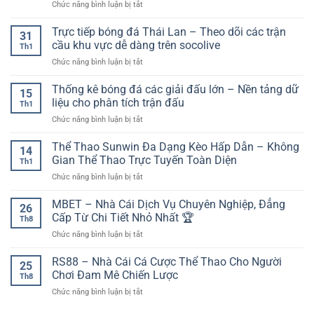
ở
Chức năng bình luận bị tắt
nhất:
nghiệm
kèo
Đội
Cập
nền
và
hình
Trực tiếp bóng đá Thái Lan – Theo dõi các trận
nhật
tảng
31
bảo
ra
những
cầu khu vực dễ dàng trên socolive
trên
mật
Th1
sân
pha
thiết
tài
ở
Chức năng bình luận bị tắt
dự
lập
bị
khoản
Trực
kiến:
công
di
tiếp
Thống kê bóng đá các giải đấu lớn – Nền tảng dữ
yếu
đẹp
15
động
bóng
tố
liệu cho phân tích trận đấu
nhất
Th1
đá
then
ở
Chức năng bình luận bị tắt
Thái
chốt
Thống
Lan
trước
kê
Thể Thao Sunwin Đa Dạng Kèo Hấp Dẫn – Không
–
giờ
14
bóng
Theo
Gian Thể Thao Trực Tuyến Toàn Diện
bóng
Th1
đá
dõi
lăn
ở
Chức năng bình luận bị tắt
các
các
Thể
giải
trận
Thao
MBET – Nhà Cái Dịch Vụ Chuyên Nghiệp, Đẳng
đấu
cầu
26
Sunwin
lớn
Cấp Từ Chi Tiết Nhỏ Nhất 🏆
khu
Th8
Đa
–
vực
ở
Chức năng bình luận bị tắt
Dạng
Nền
dễ
MBET
Kèo
tảng
dàng
–
RS88 – Nhà Cái Cá Cược Thể Thao Cho Người
Hấp
dữ
25
trên
Nhà
Dẫn
Chơi Đam Mê Chiến Lược
liệu
socolive
Th8
Cái
–
cho
ở
Chức năng bình luận bị tắt
Dịch
Không
phân
RS88
Vụ
Gian
tích