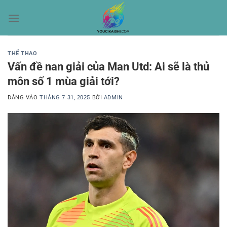
Bỏ
qua
nội
dung
THỂ THAO
Vấn đề nan giải của Man Utd: Ai sẽ là thủ
môn số 1 mùa giải tới?
ĐĂNG VÀO
THÁNG 7 31, 2025
BỞI
ADMIN