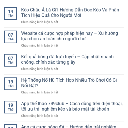
Trực
thưởng
tiếp
Kèo Châu Á Là Gì? Hướng Dẫn Đọc Kèo Và Phân
hiện
14
bóng
đại
Tích Hiệu Quả Cho Người Mới
Th4
đá
cho
ở
Chức năng bình luận bị tắt
full
người
Kèo
HD
chơi
Châu
Website cá cược hợp pháp hiện nay – Xu hướng
miễn
trực
07
Á
phí
lựa chọn an toàn cho người chơi
tuyến
Th4
Là
–
ở
Chức năng bình luận bị tắt
Gì?
Giải
Website
Hướng
pháp
cá
Kết quả bóng đá trực tuyến – Cập nhật nhanh
Dẫn
xem
07
cược
Đọc
chóng, chính xác từng giây
bóng
Th4
hợp
Kèo
đá
ở
Chức năng bình luận bị tắt
pháp
Và
chất
Kết
hiện
Phân
lượng
quả
Hệ Thống Nổ Hũ Tích Hợp Nhiều Trò Chơi Có Gì
nay
Tích
19
cao
bóng
–
Nổi Bật?
Hiệu
Th3
đá
Xu
Quả
ở
Chức năng bình luận bị tắt
trực
hướng
Cho
Hệ
tuyến
lựa
Người
Thống
App thể thao 789club – Cách dùng trên điện thoại,
–
chọn
19
Mới
Nổ
Cập
tối ưu trải nghiệm kèo và bảo mật tài khoản
an
Th3
Hũ
nhật
toàn
ở
Chức năng bình luận bị tắt
Tích
nhanh
cho
App
Hợp
chóng,
người
thể
App cá cược bóng đá – Hướng dẫn trải nghiệm
Nhiều
chính
chơi