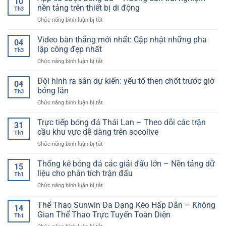
10
thao
Trò
nền tảng trên thiết bị di động
xác
Th3
789club
Chơi
từng
ở
Chức năng bình luận bị tắt
–
Có
giây
App
Cách
Gì
cá
Video bàn thắng mới nhất: Cập nhật những pha
dùng
Nổi
04
cược
trên
lập công đẹp nhất
Bật?
Th3
bóng
điện
ở
Chức năng bình luận bị tắt
đá
thoại,
Video
–
tối
bàn
Đội hình ra sân dự kiến: yếu tố then chốt trước giờ
Hướng
ưu
04
thắng
dẫn
bóng lăn
trải
Th3
mới
trải
nghiệm
ở
Chức năng bình luận bị tắt
nhất:
nghiệm
kèo
Đội
Cập
nền
và
hình
Trực tiếp bóng đá Thái Lan – Theo dõi các trận
nhật
tảng
31
bảo
ra
những
cầu khu vực dễ dàng trên socolive
trên
mật
Th1
sân
pha
thiết
tài
ở
Chức năng bình luận bị tắt
dự
lập
bị
khoản
Trực
kiến:
công
di
tiếp
Thống kê bóng đá các giải đấu lớn – Nền tảng dữ
yếu
đẹp
15
động
bóng
tố
liệu cho phân tích trận đấu
nhất
Th1
đá
then
ở
Chức năng bình luận bị tắt
Thái
chốt
Thống
Lan
trước
kê
Thể Thao Sunwin Đa Dạng Kèo Hấp Dẫn – Không
–
giờ
14
bóng
Theo
Gian Thể Thao Trực Tuyến Toàn Diện
bóng
Th1
đá
dõi
lăn