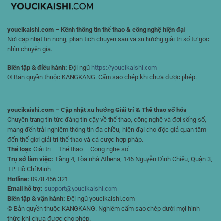
youcikaishi.com – Kênh thông tin thể thao & công nghệ hiện đại
Nơi cập nhật tin nóng, phân tích chuyên sâu và xu hướng giải trí số từ góc
nhìn chuyên gia.
Biên tập & điều hành:
Đội ngũ
https://youcikaishi.com
© Bản quyền thuộc KANGKANG. Cấm sao chép khi chưa được phép.
youcikaishi.com – Cập nhật xu hướng Giải trí & Thể thao số hóa
Chuyên trang tin tức đáng tin cậy về thể thao, công nghệ và đời sống số,
mang đến trải nghiệm thông tin đa chiều, hiện đại cho độc giả quan tâm
đến thế giới giải trí thể thao và cá cược hợp pháp.
Thể loại:
Giải trí – Thể thao – Công nghệ số
Trụ sở làm việc:
Tầng 4, Tòa nhà Athena, 146 Nguyễn Đình Chiểu, Quận 3,
TP. Hồ Chí Minh
Hotline:
0978.456.321
Email hỗ trợ:
support@youcikaishi.com
Biên tập & vận hành:
Đội ngũ youcikaishi.com
© Bản quyền thuộc KANGKANG. Nghiêm cấm sao chép dưới mọi hình
thức khi chưa được cho phép.