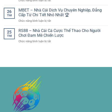
ở
Chức năng bình luận bị tắt
các
các
Thể
giải
trận
Thao
MBET – Nhà Cái Dịch Vụ Chuyên Nghiệp, Đẳng
đấu
cầu
26
Sunwin
lớn
Cấp Từ Chi Tiết Nhỏ Nhất 🏆
khu
Th8
Đa
–
vực
ở
Chức năng bình luận bị tắt
Dạng
Nền
dễ
MBET
Kèo
tảng
dàng
–
RS88 – Nhà Cái Cá Cược Thể Thao Cho Người
Hấp
dữ
25
trên
Nhà
Dẫn
Chơi Đam Mê Chiến Lược
liệu
socolive
Th8
Cái
–
cho
ở
Chức năng bình luận bị tắt
Dịch
Không
phân
RS88
Vụ
Gian
tích
–
Chuyên
Thể
trận
Nhà
Nghiệp,
Thao
đấu
Cái
Đẳng
Trực
Cá
Cấp
Tuyến
Cược
Từ
Toàn
Thể
Chi
Diện
Thao
Tiết
Cho
Nhỏ
Người
Nhất
Chơi
🏆
Đam
Mê
Chiến
Lược