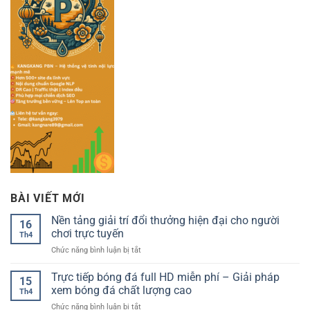
BÀI VIẾT MỚI
Nền tảng giải trí đổi thưởng hiện đại cho người
16
chơi trực tuyến
Th4
ở
Chức năng bình luận bị tắt
Nền
tảng
Trực tiếp bóng đá full HD miễn phí – Giải pháp
15
giải
xem bóng đá chất lượng cao
Th4
trí
ở
Chức năng bình luận bị tắt
đổi