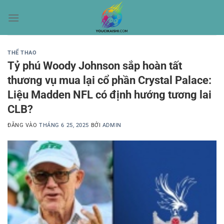
Bỏ
qua
nội
dung
THỂ THAO
Tỷ phú Woody Johnson sắp hoàn tất
thương vụ mua lại cổ phần Crystal Palace:
Liệu Madden NFL có định hướng tương lai
CLB?
ĐĂNG VÀO
THÁNG 6 25, 2025
BỞI
ADMIN