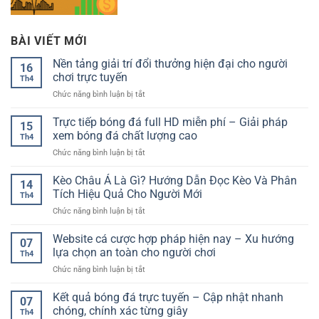
BÀI VIẾT MỚI
Nền tảng giải trí đổi thưởng hiện đại cho người
16
chơi trực tuyến
Th4
ở
Chức năng bình luận bị tắt
Nền
tảng
Trực tiếp bóng đá full HD miễn phí – Giải pháp
15
giải
xem bóng đá chất lượng cao
Th4
trí
ở
Chức năng bình luận bị tắt
đổi
Trực
thưởng
tiếp
Kèo Châu Á Là Gì? Hướng Dẫn Đọc Kèo Và Phân
hiện
14
bóng
đại
Tích Hiệu Quả Cho Người Mới
Th4
đá
cho
ở
Chức năng bình luận bị tắt
full
người
Kèo
HD
chơi
Châu
Website cá cược hợp pháp hiện nay – Xu hướng
miễn
trực
07
Á
phí
lựa chọn an toàn cho người chơi
tuyến
Th4
Là
–
ở
Chức năng bình luận bị tắt
Gì?
Giải
Website
Hướng
pháp
cá
Kết quả bóng đá trực tuyến – Cập nhật nhanh
Dẫn
xem
07
cược
Đọc
chóng, chính xác từng giây
bóng
Th4
hợp