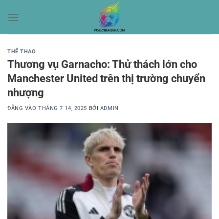
Bỏ
qua
nội
dung
THỂ THAO
Thương vụ Garnacho: Thử thách lớn cho
Manchester United trên thị trường chuyển
nhượng
ĐĂNG VÀO
THÁNG 7 14, 2025
BỞI
ADMIN