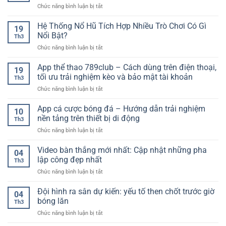
Kèo
đá
ở
Chức năng bình luận bị tắt
pháp
Và
chất
Kết
hiện
Phân
lượng
quả
Hệ Thống Nổ Hũ Tích Hợp Nhiều Trò Chơi Có Gì
nay
Tích
19
cao
bóng
–
Nổi Bật?
Hiệu
Th3
đá
Xu
Quả
ở
Chức năng bình luận bị tắt
trực
hướng
Cho
Hệ
tuyến
lựa
Người
Thống
App thể thao 789club – Cách dùng trên điện thoại,
–
chọn
19
Mới
Nổ
Cập
tối ưu trải nghiệm kèo và bảo mật tài khoản
an
Th3
Hũ
nhật
toàn
ở
Chức năng bình luận bị tắt
Tích
nhanh
cho
App
Hợp
chóng,
người
thể
App cá cược bóng đá – Hướng dẫn trải nghiệm
Nhiều
chính
10
chơi
thao
Trò
nền tảng trên thiết bị di động
xác
Th3
789club
Chơi
từng
ở
Chức năng bình luận bị tắt
–
Có
giây
App
Cách
Gì
cá
Video bàn thắng mới nhất: Cập nhật những pha
dùng
Nổi
04
cược
trên
lập công đẹp nhất
Bật?
Th3
bóng
điện
ở
Chức năng bình luận bị tắt
đá
thoại,
Video
–
tối
bàn
Đội hình ra sân dự kiến: yếu tố then chốt trước giờ
Hướng
ưu
04
thắng
dẫn
bóng lăn
trải
Th3
mới
trải
nghiệm
ở
Chức năng bình luận bị tắt
nhất:
nghiệm
kèo
Đội
Cập
nền
và