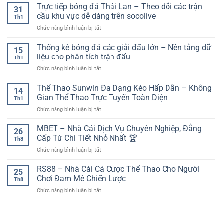
hình
Trực tiếp bóng đá Thái Lan – Theo dõi các trận
nhật
tảng
31
bảo
ra
những
cầu khu vực dễ dàng trên socolive
trên
mật
Th1
sân
pha
thiết
tài
ở
Chức năng bình luận bị tắt
dự
lập
bị
khoản
Trực
kiến:
công
di
tiếp
Thống kê bóng đá các giải đấu lớn – Nền tảng dữ
yếu
đẹp
15
động
bóng
tố
liệu cho phân tích trận đấu
nhất
Th1
đá
then
ở
Chức năng bình luận bị tắt
Thái
chốt
Thống
Lan
trước
kê
Thể Thao Sunwin Đa Dạng Kèo Hấp Dẫn – Không
–
giờ
14
bóng
Theo
Gian Thể Thao Trực Tuyến Toàn Diện
bóng
Th1
đá
dõi
lăn
ở
Chức năng bình luận bị tắt
các
các
Thể
giải
trận
Thao
MBET – Nhà Cái Dịch Vụ Chuyên Nghiệp, Đẳng
đấu
cầu
26
Sunwin
lớn
Cấp Từ Chi Tiết Nhỏ Nhất 🏆
khu
Th8
Đa
–
vực
ở
Chức năng bình luận bị tắt
Dạng
Nền
dễ
MBET
Kèo
tảng
dàng
–
RS88 – Nhà Cái Cá Cược Thể Thao Cho Người
Hấp
dữ
25
trên
Nhà
Dẫn
Chơi Đam Mê Chiến Lược
liệu
socolive
Th8
Cái
–
cho
ở
Chức năng bình luận bị tắt
Dịch
Không
phân
RS88
Vụ
Gian
tích
–
Chuyên
Thể
trận
Nhà
Nghiệp,
Thao
đấu