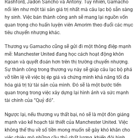
Rashford, Jadon Sancho và Antony. Tuy nhiên, Garnacho
nổi lên như một tài sản giá trị nhất mà câu lạc bộ sẵn sàng
hy sinh. Việc bán thành công anh sẽ mang lại nguồn vốn
quan trọng cho huấn luyện viên Amorim theo đuổi các mục
tiêu chuyển nhượng khác.
Thương vụ Garnacho cũng sẽ gửi đi một thông điệp mạnh
mẽ: Manchester United đang học cách hoạt động khôn
ngoan và quyết đoán hơn trên thị trường chuyển nhượng.
Sự thành công trong thương vụ này sẽ giúp câu lạc bộ phá
vỡ tiền lệ về việc bị ép giá và chứng minh khả năng tối đa
hóa giá trị từ tài sản của mình. Đó sẽ là một bước tiến
quan trọng trong việc xây dựng lại hình ảnh và sức mạnh
tài chính của “Quỷ đỏ”.
Ngược lại, nếu thương vụ thất bại, nó sẽ là một đòn giáng
mạnh vào kế hoạch tái thiết của Manchester United. Việc
không thể thu về số tiền mong muốn sẽ gây khó khăn cho
việc chiêu mộ những cầu thủ chất lượng, khiến đội hình