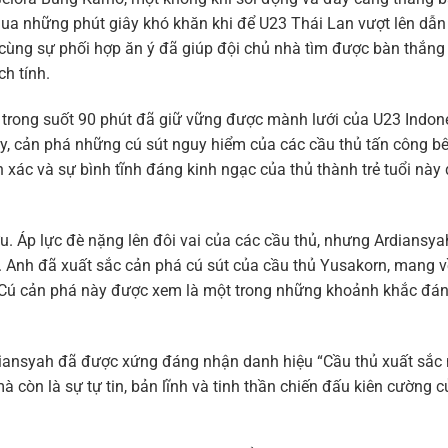
 qua những phút giây khó khăn khi để U23 Thái Lan vượt lên dẫn
g cùng sự phối hợp ăn ý đã giúp đội chủ nhà tìm được bàn thắng
ch tính.
trong suốt 90 phút đã giữ vững được mành lưới của U23 Indone
y, cản phá những cú sút nguy hiểm của các cầu thủ tấn công b
xác và sự bình tĩnh đáng kinh ngạc của thủ thành trẻ tuổi này
u. Áp lực đè nặng lên đôi vai của các cầu thủ, nhưng Ardiansya
. Anh đã xuất sắc cản phá cú sút của cầu thủ Yusakorn, mang v
. Cú cản phá này được xem là một trong những khoảnh khắc đá
iansyah đã được xứng đáng nhận danh hiệu “Cầu thủ xuất sắc 
à còn là sự tự tin, bản lĩnh và tinh thần chiến đấu kiên cường c