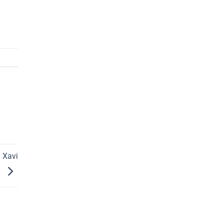
Diện
Cấp
Nhà
Từ
Cái
Chi
Cá
Tiết
Cược
Nhỏ
Thể
Nhất
Thao
🏆
Cho
Người
Chơi
Đam
Mê
Chiến
Lược
 Xavi
g