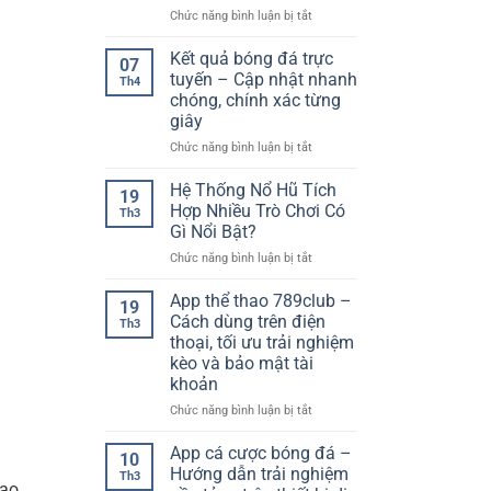
đá
Dẫn
ở
Chức năng bình luận bị tắt
chất
Đọc
Website
lượng
Kèo
cá
Kết quả bóng đá trực
07
cao
Và
cược
tuyến – Cập nhật nhanh
Th4
Phân
hợp
chóng, chính xác từng
Tích
pháp
giây
Hiệu
hiện
Quả
nay
ở
Chức năng bình luận bị tắt
Cho
–
Kết
Người
Xu
quả
Hệ Thống Nổ Hũ Tích
19
Mới
hướng
bóng
Hợp Nhiều Trò Chơi Có
Th3
lựa
đá
Gì Nổi Bật?
chọn
trực
an
ở
Chức năng bình luận bị tắt
tuyến
toàn
Hệ
–
cho
Thống
Cập
App thể thao 789club –
19
người
Nổ
nhật
Cách dùng trên điện
Th3
chơi
Hũ
nhanh
thoại, tối ưu trải nghiệm
Tích
chóng,
kèo và bảo mật tài
Hợp
chính
khoản
Nhiều
xác
Trò
từng
ở
Chức năng bình luận bị tắt
Chơi
giây
App
Có
thể
App cá cược bóng đá –
10
Gì
thao
Hướng dẫn trải nghiệm
Th3
Nổi
789club
bao