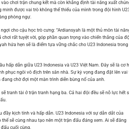
 vào chơi trận chung kết mà còn khẳng định tài năng xuất chún
 minh được vai trò không thể thiếu của mình trong đội hình U2
hàng phòng ngự.
ngợi cho cậu học trò cưng: “Ardiansyah là một thủ môn tài năn
ã chơi rất tuyệt vời, góp phần quan trọng vào chiến thắng của độ
syah hứa hẹn sẽ là điểm tựa vững chắc cho U23 Indonesia trong 
ầu hấp dẫn giữa U23 Indonesia và U23 Việt Nam. Đây sẽ là cơ h
inh phục ngôi vô địch trên sân nhà. Sự kỳ vọng đang đặt lên vai
a đang chờ đợi một màn trình diễn bùng nổ của anh.
sẽ tranh tài ở trận tranh hạng ba. Cả hai đội đều sẽ nỗ lực hết 
đấu.
u đầy kịch tính và hấp dẫn. U23 Indonesia với sự dẫn dắt của
 thể sẽ cùng nhau tạo nên một trận đấu đáng xem. Ai sẽ đăng
n đấu cuối cùng.