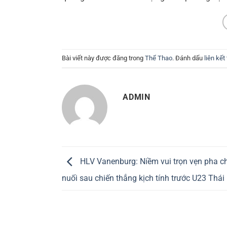
Bài viết này được đăng trong
Thể Thao
. Đánh dấu
liên kết
ADMIN
HLV Vanenburg: Niềm vui trọn vẹn pha ch
nuối sau chiến thắng kịch tính trước U23 Thái