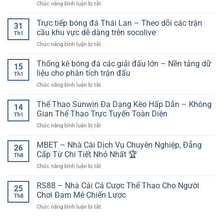
ở
Chức năng bình luận bị tắt
nhất:
nghiệm
kèo
Đội
Cập
nền
và
hình
Trực tiếp bóng đá Thái Lan – Theo dõi các trận
nhật
tảng
31
bảo
ra
những
cầu khu vực dễ dàng trên socolive
trên
mật
Th1
sân
pha
thiết
tài
ở
Chức năng bình luận bị tắt
dự
lập
bị
khoản
Trực
kiến:
công
di
tiếp
Thống kê bóng đá các giải đấu lớn – Nền tảng dữ
yếu
đẹp
15
động
bóng
tố
liệu cho phân tích trận đấu
nhất
Th1
đá
then
ở
Chức năng bình luận bị tắt
Thái
chốt
Thống
Lan
trước
kê
Thể Thao Sunwin Đa Dạng Kèo Hấp Dẫn – Không
–
giờ
14
bóng
Theo
Gian Thể Thao Trực Tuyến Toàn Diện
bóng
Th1
đá
dõi
lăn
ở
Chức năng bình luận bị tắt
các
các
Thể
giải
trận
Thao
MBET – Nhà Cái Dịch Vụ Chuyên Nghiệp, Đẳng
đấu
cầu
26
Sunwin
lớn
Cấp Từ Chi Tiết Nhỏ Nhất 🏆
khu
Th8
Đa
–
vực
ở
Chức năng bình luận bị tắt
Dạng
Nền
dễ
MBET
Kèo
tảng
dàng
–
RS88 – Nhà Cái Cá Cược Thể Thao Cho Người
Hấp
dữ
25
trên
Nhà
Dẫn
Chơi Đam Mê Chiến Lược
liệu
socolive
Th8
Cái
–
cho
ở
Chức năng bình luận bị tắt
Dịch
Không
phân
RS88
Vụ
Gian
tích