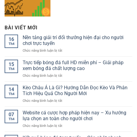
BÀI VIẾT MỚI
Nền tảng giải trí đổi thưởng hiện đại cho người
16
chơi trực tuyến
Th4
ở
Chức năng bình luận bị tắt
Nền
tảng
Trực tiếp bóng đá full HD miễn phí – Giải pháp
15
giải
xem bóng đá chất lượng cao
Th4
trí
ở
Chức năng bình luận bị tắt
đổi
Trực
thưởng
tiếp
Kèo Châu Á Là Gì? Hướng Dẫn Đọc Kèo Và Phân
hiện
14
bóng
đại
Tích Hiệu Quả Cho Người Mới
Th4
đá
cho
ở
Chức năng bình luận bị tắt
full
người
Kèo
HD
chơi
Châu
Website cá cược hợp pháp hiện nay – Xu hướng
miễn
trực
07
Á
phí
lựa chọn an toàn cho người chơi
tuyến
Th4
Là
–
ở
Chức năng bình luận bị tắt
Gì?
Giải
Website
Hướng
pháp
cá
Dẫn