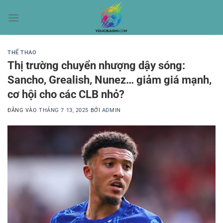
Bỏ
qua
nội
dung
THỂ THAO
Thị trường chuyển nhượng dậy sóng:
Sancho, Grealish, Nunez… giảm giá mạnh,
cơ hội cho các CLB nhỏ?
ĐĂNG VÀO
THÁNG 7 13, 2025
BỞI
ADMIN