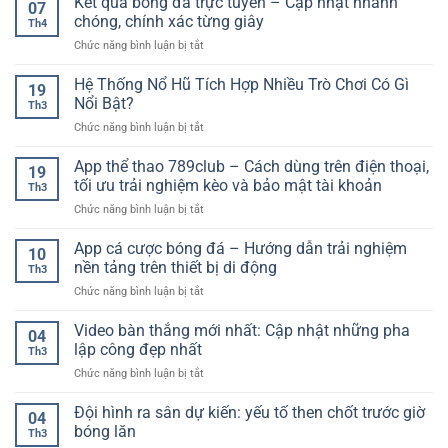
Kết quả bóng đá trực tuyến – Cập nhật nhanh
xem
07
cược
Đọc
chóng, chính xác từng giây
bóng
Th4
hợp
Kèo
đá
ở
Chức năng bình luận bị tắt
pháp
Và
chất
Kết
hiện
Phân
lượng
quả
Hệ Thống Nổ Hũ Tích Hợp Nhiều Trò Chơi Có Gì
nay
Tích
19
cao
bóng
–
Nổi Bật?
Hiệu
Th3
đá
Xu
Quả
ở
Chức năng bình luận bị tắt
trực
hướng
Cho
Hệ
tuyến
lựa
Người
Thống
App thể thao 789club – Cách dùng trên điện thoại,
–
chọn
19
Mới
Nổ
Cập
tối ưu trải nghiệm kèo và bảo mật tài khoản
an
Th3
Hũ
nhật
toàn
ở
Chức năng bình luận bị tắt
Tích
nhanh
cho
App
Hợp
chóng,
người
thể
App cá cược bóng đá – Hướng dẫn trải nghiệm
Nhiều
chính
10
chơi
thao
Trò
nền tảng trên thiết bị di động
xác
Th3
789club
Chơi
từng
ở
Chức năng bình luận bị tắt
–
Có
giây
App
Cách
Gì
cá
Video bàn thắng mới nhất: Cập nhật những pha
dùng
Nổi
04
cược
trên
lập công đẹp nhất
Bật?
Th3
bóng
điện
ở
Chức năng bình luận bị tắt
đá
thoại,
Video
–
tối
bàn
Đội hình ra sân dự kiến: yếu tố then chốt trước giờ
Hướng
ưu
04
thắng
dẫn
bóng lăn
trải
Th3
mới
trải
nghiệm