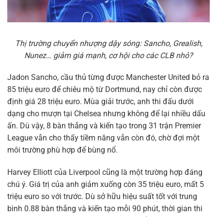
Thị trường chuyển nhượng dậy sóng: Sancho, Grealish,
Nunez… giảm giá mạnh, cơ hội cho các CLB nhỏ?
Jadon Sancho, cầu thủ từng được Manchester United bỏ ra
85 triệu euro để chiêu mộ từ Dortmund, nay chỉ còn được
định giá 28 triệu euro. Mùa giải trước, anh thi đấu dưới
dạng cho mượn tại Chelsea nhưng không để lại nhiều dấu
ấn. Dù vậy, 8 bàn thắng và kiến tạo trong 31 trận Premier
League vẫn cho thấy tiềm năng vẫn còn đó, chờ đợi một
môi trường phù hợp để bùng nổ.
Harvey Elliott của Liverpool cũng là một trường hợp đáng
chú ý. Giá trị của anh giảm xuống còn 35 triệu euro, mất 5
triệu euro so với trước. Dù sở hữu hiệu suất tốt với trung
bình 0.88 bàn thắng và kiến tạo mỗi 90 phút, thời gian thi