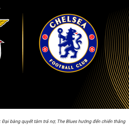
: Đại bàng quyết tâm trả nợ, The Blues hướng đến chiến thắng