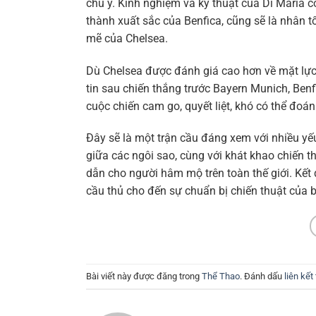
chú ý. Kinh nghiệm và kỹ thuật của Di Maria có
thành xuất sắc của Benfica, cũng sẽ là nhân 
mẽ của Chelsea.
Dù Chelsea được đánh giá cao hơn về mặt lực 
tin sau chiến thắng trước Bayern Munich, Benf
cuộc chiến cam go, quyết liệt, khó có thể đoá
Đây sẽ là một trận cầu đáng xem với nhiều yếu
giữa các ngôi sao, cùng với khát khao chiến 
dẫn cho người hâm mộ trên toàn thế giới. Kết 
cầu thủ cho đến sự chuẩn bị chiến thuật của 
Bài viết này được đăng trong
Thể Thao
. Đánh dấu
liên kết