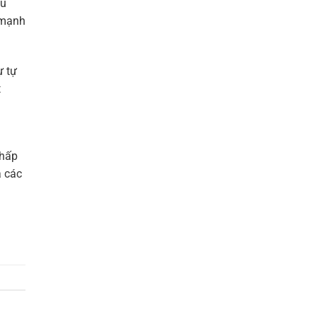
hủ
 mạnh
ự tự
t
u
 hấp
a các