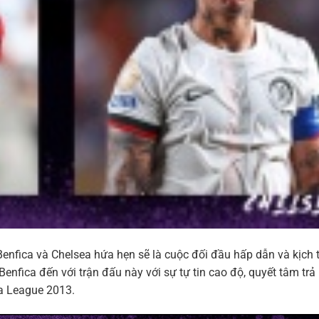
enfica và Chelsea hứa hẹn sẽ là cuộc đối đầu hấp dẫn và kịch t
Benfica đến với trận đấu này với sự tự tin cao độ, quyết tâm tr
pa League 2013.