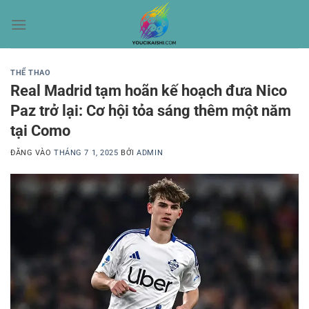
Bỏ
qua
nội
dung
THỂ THAO
Real Madrid tạm hoãn kế hoạch đưa Nico
Paz trở lại: Cơ hội tỏa sáng thêm một năm
tại Como
ĐĂNG VÀO
THÁNG 7 1, 2025
BỞI
ADMIN