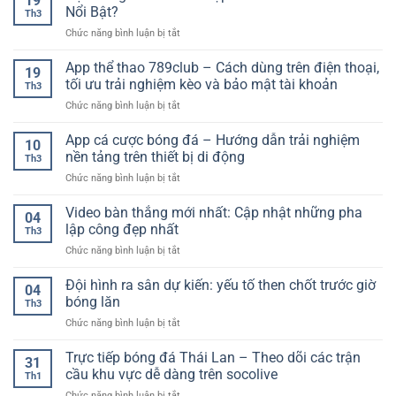
19
bóng
–
Nổi Bật?
Hiệu
Th3
đá
Xu
Quả
ở
Chức năng bình luận bị tắt
trực
hướng
Cho
Hệ
tuyến
lựa
Người
Thống
App thể thao 789club – Cách dùng trên điện thoại,
–
chọn
19
Mới
Nổ
Cập
tối ưu trải nghiệm kèo và bảo mật tài khoản
an
Th3
Hũ
nhật
toàn
ở
Chức năng bình luận bị tắt
Tích
nhanh
cho
App
Hợp
chóng,
người
thể
App cá cược bóng đá – Hướng dẫn trải nghiệm
Nhiều
chính
10
chơi
thao
Trò
nền tảng trên thiết bị di động
xác
Th3
789club
Chơi
từng
ở
Chức năng bình luận bị tắt
–
Có
giây
App
Cách
Gì
cá
Video bàn thắng mới nhất: Cập nhật những pha
dùng
Nổi
04
cược
trên
lập công đẹp nhất
Bật?
Th3
bóng
điện
ở
Chức năng bình luận bị tắt
đá
thoại,
Video
–
tối
bàn
Đội hình ra sân dự kiến: yếu tố then chốt trước giờ
Hướng
ưu
04
thắng
dẫn
bóng lăn
trải
Th3
mới
trải
nghiệm
ở
Chức năng bình luận bị tắt
nhất:
nghiệm
kèo
Đội
Cập
nền
và
hình
Trực tiếp bóng đá Thái Lan – Theo dõi các trận
nhật
tảng
31
bảo
ra
những
cầu khu vực dễ dàng trên socolive
trên
mật
Th1
sân
pha
thiết
tài
ở
Chức năng bình luận bị tắt