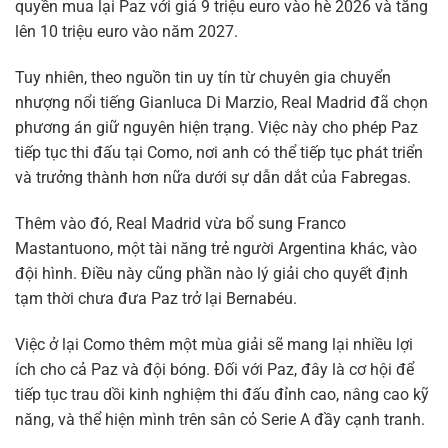
quyền mua lại Paz với giá 9 triệu euro vào hè 2026 và tăng
lên 10 triệu euro vào năm 2027.
Tuy nhiên, theo nguồn tin uy tín từ chuyên gia chuyển
nhượng nổi tiếng Gianluca Di Marzio, Real Madrid đã chọn
phương án giữ nguyên hiện trạng. Việc này cho phép Paz
tiếp tục thi đấu tại Como, nơi anh có thể tiếp tục phát triển
và trưởng thành hơn nữa dưới sự dẫn dắt của Fabregas.
Thêm vào đó, Real Madrid vừa bổ sung Franco
Mastantuono, một tài năng trẻ người Argentina khác, vào
đội hình. Điều này cũng phần nào lý giải cho quyết định
tạm thời chưa đưa Paz trở lại Bernabéu.
Việc ở lại Como thêm một mùa giải sẽ mang lại nhiều lợi
ích cho cả Paz và đội bóng. Đối với Paz, đây là cơ hội để
tiếp tục trau dồi kinh nghiệm thi đấu đỉnh cao, nâng cao kỹ
năng, và thể hiện mình trên sân cỏ Serie A đầy cạnh tranh.