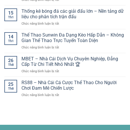
dự
lập
bị
khoản
Trực
kiến:
công
di
tiếp
Thống kê bóng đá các giải đấu lớn – Nền tảng dữ
yếu
đẹp
15
động
bóng
tố
liệu cho phân tích trận đấu
nhất
Th1
đá
then
ở
Chức năng bình luận bị tắt
Thái
chốt
Thống
Lan
trước
kê
Thể Thao Sunwin Đa Dạng Kèo Hấp Dẫn – Không
–
giờ
14
bóng
Theo
Gian Thể Thao Trực Tuyến Toàn Diện
bóng
Th1
đá
dõi
lăn
ở
Chức năng bình luận bị tắt
các
các
Thể
giải
trận
Thao
MBET – Nhà Cái Dịch Vụ Chuyên Nghiệp, Đẳng
đấu
cầu
26
Sunwin
lớn
Cấp Từ Chi Tiết Nhỏ Nhất 🏆
khu
Th8
Đa
–
vực
ở
Chức năng bình luận bị tắt
Dạng
Nền
dễ
MBET
Kèo
tảng
dàng
–
RS88 – Nhà Cái Cá Cược Thể Thao Cho Người
Hấp
dữ
25
trên
Nhà
Dẫn
Chơi Đam Mê Chiến Lược
liệu
socolive
Th8
Cái
–
cho
ở
Chức năng bình luận bị tắt
Dịch
Không
phân
RS88
Vụ
Gian
tích
–
Chuyên
Thể
trận
Nhà
Nghiệp,
Thao
đấu
Cái
Đẳng
Trực
Cá
Cấp
Tuyến
Cược
Từ
Toàn
Thể