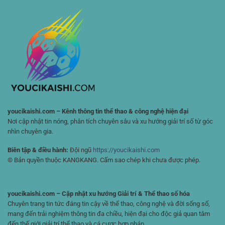
Chi
Diện
Thao
Tiết
Cho
Nhỏ
Người
Nhất
Chơi
🏆
Đam
Mê
Chiến
Lược
youcikaishi.com – Kênh thông tin thể thao & công nghệ hiện đại
Nơi cập nhật tin nóng, phân tích chuyên sâu và xu hướng giải trí số từ góc
nhìn chuyên gia.
Biên tập & điều hành:
Đội ngũ
https://youcikaishi.com
© Bản quyền thuộc KANGKANG. Cấm sao chép khi chưa được phép.
youcikaishi.com – Cập nhật xu hướng Giải trí & Thể thao số hóa
Chuyên trang tin tức đáng tin cậy về thể thao, công nghệ và đời sống số,
mang đến trải nghiệm thông tin đa chiều, hiện đại cho độc giả quan tâm
đến thế giới giải trí thể thao và cá cược hợp pháp.