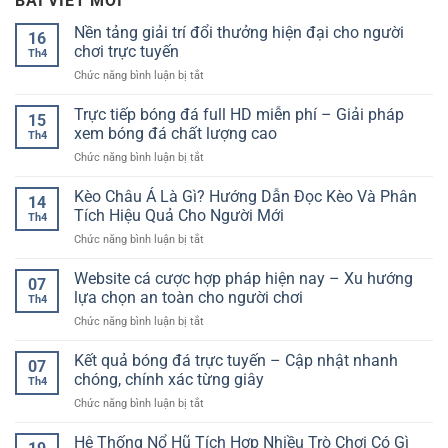
BÀI VIẾT MỚI
Nền tảng giải trí đổi thưởng hiện đại cho người
16
chơi trực tuyến
Th4
ở
Chức năng bình luận bị tắt
Nền
tảng
Trực tiếp bóng đá full HD miễn phí – Giải pháp
15
giải
xem bóng đá chất lượng cao
Th4
trí
ở
Chức năng bình luận bị tắt
đổi
Trực
thưởng
tiếp
Kèo Châu Á Là Gì? Hướng Dẫn Đọc Kèo Và Phân
hiện
14
bóng
đại
Tích Hiệu Quả Cho Người Mới
Th4
đá
cho
ở
Chức năng bình luận bị tắt
full
người
Kèo
HD
chơi
Châu
Website cá cược hợp pháp hiện nay – Xu hướng
miễn
trực
07
Á
phí
lựa chọn an toàn cho người chơi
tuyến
Th4
Là
–
ở
Chức năng bình luận bị tắt
Gì?
Giải
Website
Hướng
pháp
cá
Kết quả bóng đá trực tuyến – Cập nhật nhanh
Dẫn
xem
07
cược
Đọc
chóng, chính xác từng giây
bóng
Th4
hợp
Kèo
đá
ở
Chức năng bình luận bị tắt
pháp
Và
chất
Kết
hiện
Phân
lượng
quả
Hệ Thống Nổ Hũ Tích Hợp Nhiều Trò Chơi Có Gì
nay
Tích
cao