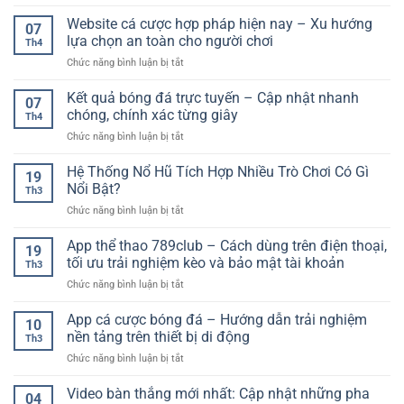
Kèo
HD
chơi
Châu
Website cá cược hợp pháp hiện nay – Xu hướng
miễn
trực
07
Á
phí
lựa chọn an toàn cho người chơi
tuyến
Th4
Là
–
ở
Chức năng bình luận bị tắt
Gì?
Giải
Website
Hướng
pháp
cá
Kết quả bóng đá trực tuyến – Cập nhật nhanh
Dẫn
xem
07
cược
Đọc
chóng, chính xác từng giây
bóng
Th4
hợp
Kèo
đá
ở
Chức năng bình luận bị tắt
pháp
Và
chất
Kết
hiện
Phân
lượng
quả
Hệ Thống Nổ Hũ Tích Hợp Nhiều Trò Chơi Có Gì
nay
Tích
19
cao
bóng
–
Nổi Bật?
Hiệu
Th3
đá
Xu
Quả
ở
Chức năng bình luận bị tắt
trực
hướng
Cho
Hệ
tuyến
lựa
Người
Thống
App thể thao 789club – Cách dùng trên điện thoại,
–
chọn
19
Mới
Nổ
Cập
tối ưu trải nghiệm kèo và bảo mật tài khoản
an
Th3
Hũ
nhật
toàn
ở
Chức năng bình luận bị tắt
Tích
nhanh
cho
App
Hợp
chóng,
người
thể
App cá cược bóng đá – Hướng dẫn trải nghiệm
Nhiều
chính
10
chơi
thao
Trò
nền tảng trên thiết bị di động
xác
Th3
789club
Chơi
từng
ở
Chức năng bình luận bị tắt
–
Có
giây
App
Cách
Gì
cá
Video bàn thắng mới nhất: Cập nhật những pha
dùng
Nổi
04
cược