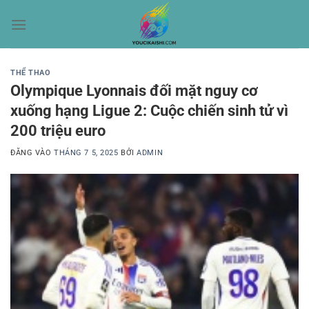
Bỏ
qua
nội
dung
THỂ THAO
Olympique Lyonnais đối mặt nguy cơ
xuống hạng Ligue 2: Cuộc chiến sinh tử vì
200 triệu euro
ĐĂNG VÀO
THÁNG 7 5, 2025
BỞI
ADMIN