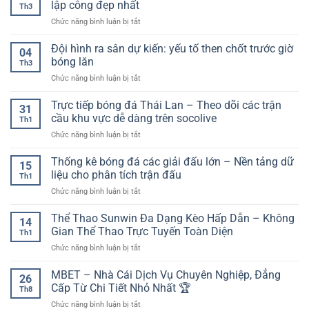
trên
lập công đẹp nhất
Bật?
Th3
bóng
điện
ở
Chức năng bình luận bị tắt
đá
thoại,
Video
–
tối
bàn
Đội hình ra sân dự kiến: yếu tố then chốt trước giờ
Hướng
ưu
04
thắng
dẫn
bóng lăn
trải
Th3
mới
trải
nghiệm
ở
Chức năng bình luận bị tắt
nhất:
nghiệm
kèo
Đội
Cập
nền
và
hình
Trực tiếp bóng đá Thái Lan – Theo dõi các trận
nhật
tảng
31
bảo
ra
những
cầu khu vực dễ dàng trên socolive
trên
mật
Th1
sân
pha
thiết
tài
ở
Chức năng bình luận bị tắt
dự
lập
bị
khoản
Trực
kiến:
công
di
tiếp
Thống kê bóng đá các giải đấu lớn – Nền tảng dữ
yếu
đẹp
15
động
bóng
tố
liệu cho phân tích trận đấu
nhất
Th1
đá
then
ở
Chức năng bình luận bị tắt
Thái
chốt
Thống
Lan
trước
kê
Thể Thao Sunwin Đa Dạng Kèo Hấp Dẫn – Không
–
giờ
14
bóng
Theo
Gian Thể Thao Trực Tuyến Toàn Diện
bóng
Th1
đá
dõi
lăn
ở
Chức năng bình luận bị tắt
các
các
Thể
giải
trận
Thao
MBET – Nhà Cái Dịch Vụ Chuyên Nghiệp, Đẳng
đấu
cầu
26
Sunwin
lớn
Cấp Từ Chi Tiết Nhỏ Nhất 🏆
khu
Th8
Đa
–
vực
ở
Chức năng bình luận bị tắt
Dạng
Nền