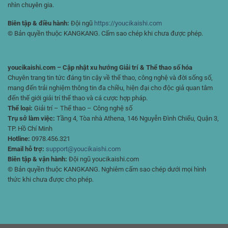
nhìn chuyên gia.
Biên tập & điều hành:
Đội ngũ
https://youcikaishi.com
© Bản quyền thuộc KANGKANG. Cấm sao chép khi chưa được phép.
youcikaishi.com – Cập nhật xu hướng Giải trí & Thể thao số hóa
Chuyên trang tin tức đáng tin cậy về thể thao, công nghệ và đời sống số,
mang đến trải nghiệm thông tin đa chiều, hiện đại cho độc giả quan tâm
đến thế giới giải trí thể thao và cá cược hợp pháp.
Thể loại:
Giải trí – Thể thao – Công nghệ số
Trụ sở làm việc:
Tầng 4, Tòa nhà Athena, 146 Nguyễn Đình Chiểu, Quận 3,
TP. Hồ Chí Minh
Hotline:
0978.456.321
Email hỗ trợ:
support@youcikaishi.com
Biên tập & vận hành:
Đội ngũ youcikaishi.com
© Bản quyền thuộc KANGKANG. Nghiêm cấm sao chép dưới mọi hình
thức khi chưa được cho phép.