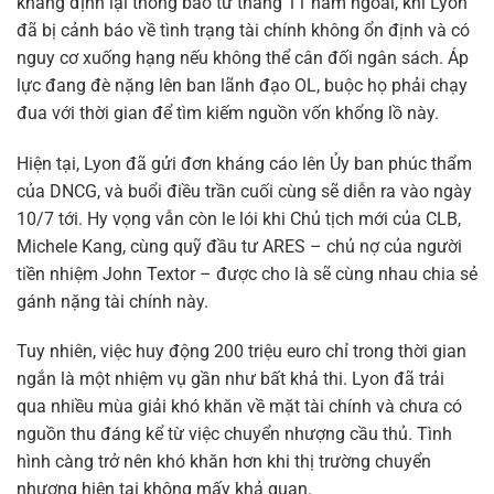
khẳng định lại thông báo từ tháng 11 năm ngoái, khi Lyon
đã bị cảnh báo về tình trạng tài chính không ổn định và có
nguy cơ xuống hạng nếu không thể cân đối ngân sách. Áp
lực đang đè nặng lên ban lãnh đạo OL, buộc họ phải chạy
đua với thời gian để tìm kiếm nguồn vốn khổng lồ này.
Hiện tại, Lyon đã gửi đơn kháng cáo lên Ủy ban phúc thẩm
của DNCG, và buổi điều trần cuối cùng sẽ diễn ra vào ngày
10/7 tới. Hy vọng vẫn còn le lói khi Chủ tịch mới của CLB,
Michele Kang, cùng quỹ đầu tư ARES – chủ nợ của người
tiền nhiệm John Textor – được cho là sẽ cùng nhau chia sẻ
gánh nặng tài chính này.
Tuy nhiên, việc huy động 200 triệu euro chỉ trong thời gian
ngắn là một nhiệm vụ gần như bất khả thi. Lyon đã trải
qua nhiều mùa giải khó khăn về mặt tài chính và chưa có
nguồn thu đáng kể từ việc chuyển nhượng cầu thủ. Tình
hình càng trở nên khó khăn hơn khi thị trường chuyển
nhượng hiện tại không mấy khả quan.