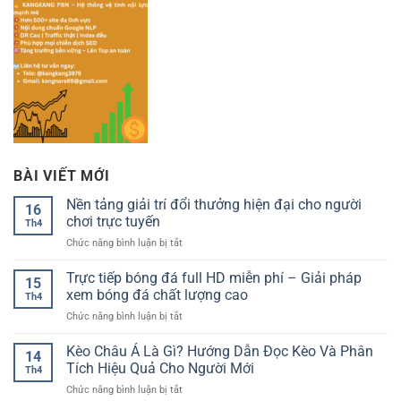
BÀI VIẾT MỚI
Nền tảng giải trí đổi thưởng hiện đại cho người
16
chơi trực tuyến
Th4
ở
Chức năng bình luận bị tắt
Nền
tảng
Trực tiếp bóng đá full HD miễn phí – Giải pháp
15
giải
xem bóng đá chất lượng cao
Th4
trí
ở
Chức năng bình luận bị tắt
đổi
Trực
thưởng
tiếp
Kèo Châu Á Là Gì? Hướng Dẫn Đọc Kèo Và Phân
hiện
14
bóng
đại
Tích Hiệu Quả Cho Người Mới
Th4
đá
cho
ở
Chức năng bình luận bị tắt
full
người