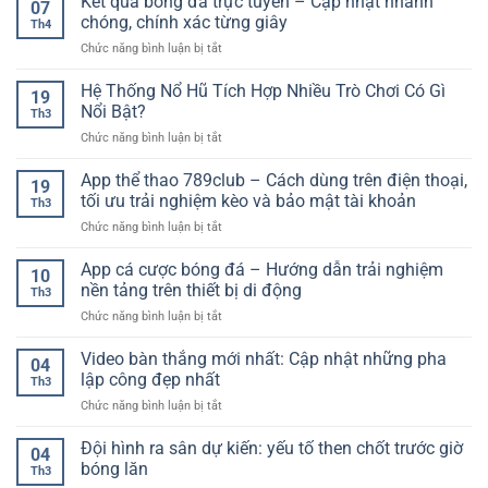
Kết quả bóng đá trực tuyến – Cập nhật nhanh
xem
07
cược
Đọc
chóng, chính xác từng giây
bóng
Th4
hợp
Kèo
đá
ở
Chức năng bình luận bị tắt
pháp
Và
chất
Kết
hiện
Phân
lượng
quả
Hệ Thống Nổ Hũ Tích Hợp Nhiều Trò Chơi Có Gì
nay
Tích
19
cao
bóng
–
Nổi Bật?
Hiệu
Th3
đá
Xu
Quả
ở
Chức năng bình luận bị tắt
trực
hướng
Cho
Hệ
tuyến
lựa
Người
Thống
App thể thao 789club – Cách dùng trên điện thoại,
–
chọn
19
Mới
Nổ
Cập
tối ưu trải nghiệm kèo và bảo mật tài khoản
an
Th3
Hũ
nhật
toàn
ở
Chức năng bình luận bị tắt
Tích
nhanh
cho
App
Hợp
chóng,
người
thể
App cá cược bóng đá – Hướng dẫn trải nghiệm
Nhiều
chính
10
chơi
thao
Trò
nền tảng trên thiết bị di động
xác
Th3
789club
Chơi
từng
ở
Chức năng bình luận bị tắt
–
Có
giây
App
Cách
Gì
cá
Video bàn thắng mới nhất: Cập nhật những pha
dùng
Nổi
04
cược
trên
lập công đẹp nhất
Bật?
Th3
bóng
điện
ở
Chức năng bình luận bị tắt
đá
thoại,
Video
–
tối
bàn
Đội hình ra sân dự kiến: yếu tố then chốt trước giờ
Hướng
ưu
04
thắng
dẫn
bóng lăn
trải
Th3
mới
trải
nghiệm