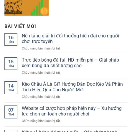
BÀI VIẾT MỚI
Nền tảng giải trí đổi thưởng hiện đại cho người
16
chơi trực tuyến
Th4
ở
Chức năng bình luận bị tắt
Nền
tảng
Trực tiếp bóng đá full HD miễn phí – Giải pháp
15
giải
xem bóng đá chất lượng cao
Th4
trí
ở
Chức năng bình luận bị tắt
đổi
Trực
thưởng
tiếp
Kèo Châu Á Là Gì? Hướng Dẫn Đọc Kèo Và Phân
hiện
14
bóng
đại
Tích Hiệu Quả Cho Người Mới
Th4
đá
cho
ở
Chức năng bình luận bị tắt
full
người
Kèo
HD
chơi
Châu
Website cá cược hợp pháp hiện nay – Xu hướng
miễn
trực
07
Á
phí
lựa chọn an toàn cho người chơi
tuyến
Th4
Là
–
ở
Chức năng bình luận bị tắt
Gì?
Giải
Website
Hướng
pháp
cá
Dẫn