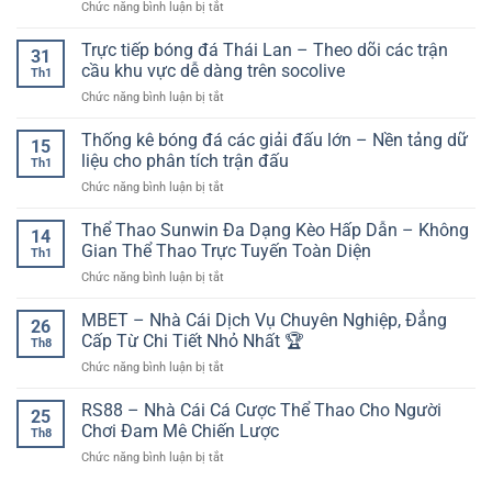
ở
Chức năng bình luận bị tắt
nhất:
nghiệm
kèo
Đội
Cập
nền
và
hình
Trực tiếp bóng đá Thái Lan – Theo dõi các trận
nhật
tảng
31
bảo
ra
những
cầu khu vực dễ dàng trên socolive
trên
mật
Th1
sân
pha
thiết
tài
ở
Chức năng bình luận bị tắt
dự
lập
bị
khoản
Trực
kiến:
công
di
tiếp
Thống kê bóng đá các giải đấu lớn – Nền tảng dữ
yếu
đẹp
15
động
bóng
tố
liệu cho phân tích trận đấu
nhất
Th1
đá
then
ở
Chức năng bình luận bị tắt
Thái
chốt
Thống
Lan
trước
kê
Thể Thao Sunwin Đa Dạng Kèo Hấp Dẫn – Không
–
giờ
14
bóng
Theo
Gian Thể Thao Trực Tuyến Toàn Diện
bóng
Th1
đá
dõi
lăn
ở
Chức năng bình luận bị tắt
các
các
Thể
giải
trận
Thao
MBET – Nhà Cái Dịch Vụ Chuyên Nghiệp, Đẳng
đấu
cầu
26
Sunwin
lớn
Cấp Từ Chi Tiết Nhỏ Nhất 🏆
khu
Th8
Đa
–
vực
ở
Chức năng bình luận bị tắt
Dạng
Nền
dễ
MBET
Kèo
tảng
dàng
–
RS88 – Nhà Cái Cá Cược Thể Thao Cho Người
Hấp
dữ
25
trên
Nhà
Dẫn
Chơi Đam Mê Chiến Lược
liệu
socolive
Th8
Cái
–
cho
ở
Chức năng bình luận bị tắt
Dịch
Không
phân
RS88
Vụ
Gian
tích