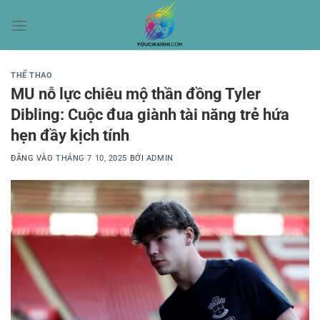
Bỏ
qua
nội
dung
THỂ THAO
MU nỗ lực chiêu mộ thần đồng Tyler
Dibling: Cuộc đua giành tài năng trẻ hứa
hẹn đầy kịch tính
ĐĂNG VÀO
THÁNG 7 10, 2025
BỞI
ADMIN