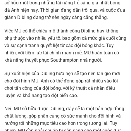
sở hữu một trong những tài năng trẻ sáng giá nhất bóng
đá Anh hiện nay. Thời gian đang dần trôi qua, và cuộc đua
giành Dibling đang trở nên ngày càng căng thẳng.
Việc MU có thể chiêu mộ thành công Dibling hay không
phụ thuộc vào nhiều yếu tố, bao gồm cả mức giá cuối cùng
và sự cạnh tranh quyết liệt từ các đội bóng khác. Tuy
nhiên, với tiềm lực tài chính mạnh mẽ, MU hoàn toàn có
khả năng thuyết phục Southampton nhả người.
Sự xuất hiện của Dibling hứa hẹn sẽ tạo nên làn gió mới
cho đội hình MU. Anh có thể đóng góp rất nhiều vào lối
chơi tấn công của đội bóng, với kỹ thuật cá nhân điêu
luyện và khả năng tạo đột biến cao.
Nếu MU sở hữu được Dibling, đây sẽ là một bản hợp đồng
chất lượng, góp phần củng cố sức mạnh cho đội hình và
hướng tới những mục tiêu cao hơn trong tương lai. Tuy
nhiên, MU cần phải chuẩn bị sẵn sàng cho một cuộc đua