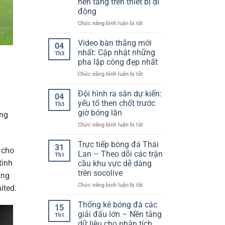
nền tảng trên thiết bị di
Bật?
–
động
Cách
dùng
ở
Chức năng bình luận bị tắt
trên
App
điện
cá
Video bàn thắng mới
04
thoại,
cược
nhất: Cập nhật những
Th3
tối
bóng
pha lập công đẹp nhất
ưu
đá
trải
ở
Chức năng bình luận bị tắt
–
nghiệm
Video
Hướng
kèo
bàn
dẫn
Đội hình ra sân dự kiến:
04
và
thắng
trải
yếu tố then chốt trước
Th3
bảo
mới
nghiệm
giờ bóng lăn
àng
mật
nhất:
nền
ở
Chức năng bình luận bị tắt
tài
Cập
tảng
Đội
khoản
nhật
trên
hình
những
thiết
Trực tiếp bóng đá Thái
31
 cho
ra
pha
bị
Lan – Theo dõi các trận
Th1
sân
lập
di
tình
cầu khu vực dễ dàng
dự
công
động
trên socolive
áng
kiến:
đẹp
yếu
nhất
ở
Chức năng bình luận bị tắt
ited.
tố
Trực
then
tiếp
Thống kê bóng đá các
15
chốt
bóng
giải đấu lớn – Nền tảng
Th1
trước
đá
dữ liệu cho phân tích