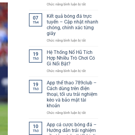
đá
Dẫn
ở
Chức năng bình luận bị tắt
chất
Đọc
Website
lượng
Kèo
cá
Kết quả bóng đá trực
07
cao
Và
cược
tuyến – Cập nhật nhanh
Th4
Phân
hợp
chóng, chính xác từng
Tích
pháp
giây
Hiệu
hiện
Quả
nay
ở
Chức năng bình luận bị tắt
Cho
–
Kết
Người
Xu
quả
Hệ Thống Nổ Hũ Tích
19
Mới
hướng
bóng
Hợp Nhiều Trò Chơi Có
Th3
lựa
đá
Gì Nổi Bật?
chọn
trực
an
ở
Chức năng bình luận bị tắt
tuyến
toàn
Hệ
–
cho
Thống
Cập
App thể thao 789club –
19
người
Nổ
nhật
Cách dùng trên điện
Th3
chơi
Hũ
nhanh
thoại, tối ưu trải nghiệm
Tích
chóng,
kèo và bảo mật tài
Hợp
chính
khoản
Nhiều
xác
Trò
từng
ở
Chức năng bình luận bị tắt
Chơi
giây
App
Có
thể
App cá cược bóng đá –
10
Gì
thao
Hướng dẫn trải nghiệm
Th3
Nổi
789club