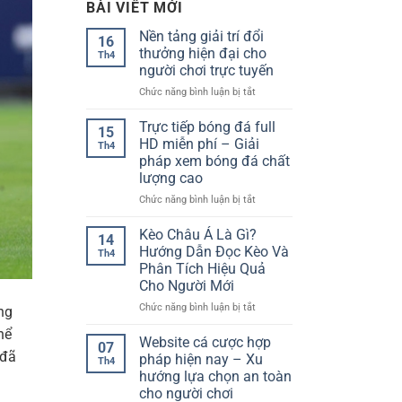
BÀI VIẾT MỚI
Nền tảng giải trí đổi
16
thưởng hiện đại cho
Th4
người chơi trực tuyến
ở
Chức năng bình luận bị tắt
Nền
tảng
Trực tiếp bóng đá full
15
giải
HD miễn phí – Giải
Th4
trí
pháp xem bóng đá chất
đổi
lượng cao
thưởng
hiện
ở
Chức năng bình luận bị tắt
đại
Trực
cho
tiếp
Kèo Châu Á Là Gì?
14
người
bóng
Hướng Dẫn Đọc Kèo Và
Th4
chơi
đá
Phân Tích Hiệu Quả
trực
full
Cho Người Mới
tuyến
HD
miễn
ở
Chức năng bình luận bị tắt
ng
phí
Kèo
hể
–
Châu
Website cá cược hợp
07
Giải
Á
 đã
pháp hiện nay – Xu
Th4
pháp
Là
hướng lựa chọn an toàn
xem
Gì?
cho người chơi
bóng
Hướng