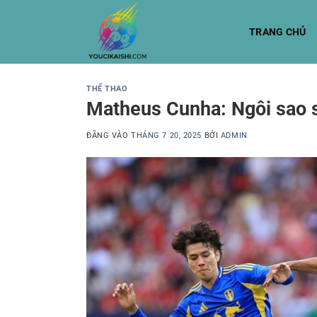
Bỏ
qua
TRANG CHỦ
nội
dung
THỂ THAO
Matheus Cunha: Ngôi sao 
ĐĂNG VÀO
THÁNG 7 20, 2025
BỞI
ADMIN