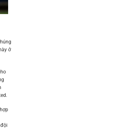
Diện
Cấp
Nhà
Từ
Cái
Chi
Cá
Tiết
Cược
Nhỏ
Thể
Nhất
Thao
🏆
Cho
Người
chúng
Chơi
Đam
này ở
Mê
Chiến
Lược
cho
ng
h
ted.
 hợp
 đội