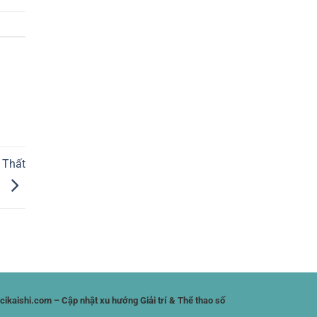
 Thất
z
cikaishi.com – Cập nhật xu hướng Giải trí & Thể thao số
a