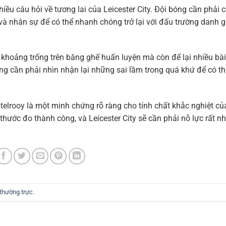
iều câu hỏi về tương lai của Leicester City. Đội bóng cần phải 
à nhân sự để có thể nhanh chóng trở lại với đấu trường danh g
t khoảng trống trên băng ghế huấn luyện mà còn để lại nhiều bà
óng cần phải nhìn nhận lại những sai lầm trong quá khứ để có t
stelrooy là một minh chứng rõ ràng cho tính chất khắc nghiệt củ
thước đo thành công, và Leicester City sẽ cần phải nỗ lực rất nh
 thường trực
.