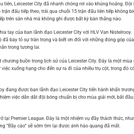
u tiên, Leicester City đã nhanh chóng rơi vào khủng hoảng. Đội
trận đấu tiếp theo, trải qua chuỗi 15 trận đấu liên tiếp không bi
 tiếp trên sân nhà mà không ghi được bất kỳ bàn thắng nào.
hia tay của ban lãnh đạo Leicester City với HLV Van Nistelrooy.
ộ đã bày tỏ sự trân trọng và biết ơn đối với những đóng góp củ
ắn trong tương lai.
 chương buồn trong lịch sử của Leicester City. Đây là một mùa 
 việc xuống hạng cho đến sự ra đi của nhiều trụ cột, trong đó có
ooy đang được ban lãnh đạo Leicester City tiến hành khẩn trươn
nhiệm việc dẫn dắt đội bóng chuẩn bị cho mùa giải mới, bắt đầu
trở lại Premier League. Đây là một nhiệm vụ đầy thách thức, nh
vọng “Bầy cáo” sẽ sớm tìm lại được ánh hào quang đã mất.