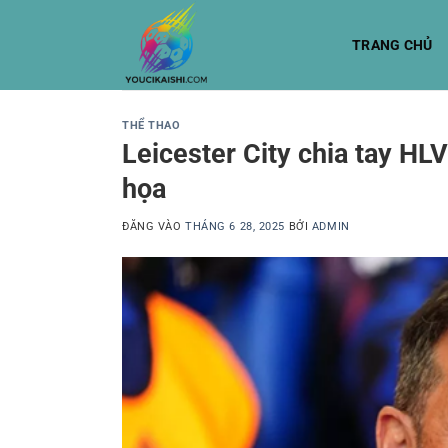
Bỏ
qua
TRANG CHỦ
nội
dung
THỂ THAO
Leicester City chia tay HL
họa
ĐĂNG VÀO
THÁNG 6 28, 2025
BỞI
ADMIN