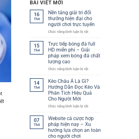
BÀI VIẾT MỚI
Nền tảng giải trí đổi
16
thưởng hiện đại cho
Th4
người chơi trực tuyến
ở
Chức năng bình luận bị tắt
Nền
tảng
Trực tiếp bóng đá full
15
giải
HD miễn phí – Giải
Th4
trí
pháp xem bóng đá chất
đổi
lượng cao
thưởng
hiện
ở
Chức năng bình luận bị tắt
đại
Trực
cho
tiếp
Kèo Châu Á Là Gì?
14
người
bóng
Hướng Dẫn Đọc Kèo Và
Th4
chơi
đá
Phân Tích Hiệu Quả
t
trực
full
Cho Người Mới
tuyến
HD
ết
miễn
ở
Chức năng bình luận bị tắt
phí
Kèo
–
Châu
Website cá cược hợp
07
Giải
Á
pháp hiện nay – Xu
Th4
pháp
Là
hướng lựa chọn an toàn
xem
Gì?
cho người chơi
bóng
Hướng