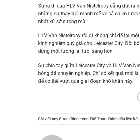
Sự ra đi của HLV Van Nistelrooy cũng đặt ra nh
những sự thay đổi mạnh mẽ về cả chiến lược v
nhất xứ sở sương mù.
HLV Van Nistelrooy rời đi không chỉ để lại mộ
kinh nghiệm quý giá cho Leicester City. Đội b
dựng một tương lai tươi sáng hơn.
Sự chia tay giữa Leicester City và HLV Van Ni
bóng đá chuyên nghiệp. Chỉ có kết quả mới là 
để có thể vượt qua giai đoạn khó khăn này.
Bài viết này được đăng trong
Thể Thao
. Đánh dấu
liên kết