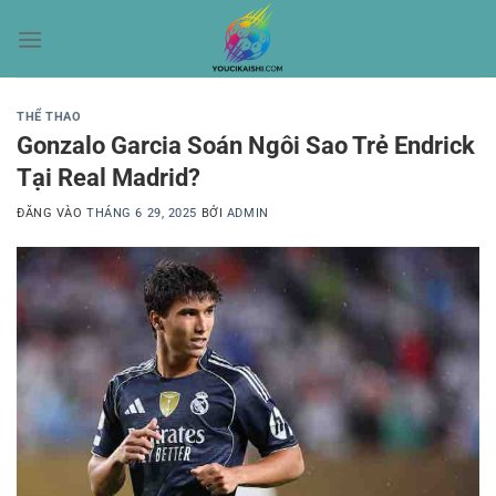
Bỏ
qua
nội
dung
THỂ THAO
Gonzalo Garcia Soán Ngôi Sao Trẻ Endrick
Tại Real Madrid?
ĐĂNG VÀO
THÁNG 6 29, 2025
BỞI
ADMIN