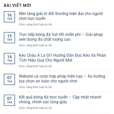
BÀI VIẾT MỚI
Nền tảng giải trí đổi thưởng hiện đại cho người
16
chơi trực tuyến
Th4
ở
Chức năng bình luận bị tắt
Nền
tảng
Trực tiếp bóng đá full HD miễn phí – Giải pháp
15
giải
xem bóng đá chất lượng cao
Th4
trí
ở
Chức năng bình luận bị tắt
đổi
Trực
thưởng
tiếp
Kèo Châu Á Là Gì? Hướng Dẫn Đọc Kèo Và Phân
hiện
14
bóng
đại
Tích Hiệu Quả Cho Người Mới
Th4
đá
cho
ở
Chức năng bình luận bị tắt
full
người
Kèo
HD
chơi
Châu
Website cá cược hợp pháp hiện nay – Xu hướng
miễn
trực
07
Á
phí
lựa chọn an toàn cho người chơi
tuyến
Th4
Là
–
ở
Chức năng bình luận bị tắt
Gì?
Giải
Website
Hướng
pháp
cá
Kết quả bóng đá trực tuyến – Cập nhật nhanh
Dẫn
xem
07
cược
Đọc
chóng, chính xác từng giây
bóng
Th4
hợp
Kèo
đá
ở
Chức năng bình luận bị tắt
pháp
Và
chất
Kết
hiện
Phân