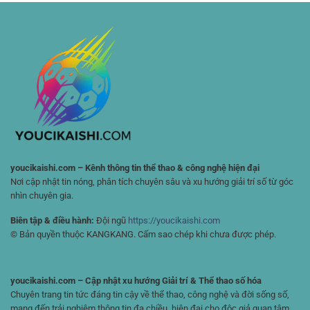
Cược
Từ
Toàn
Thể
Chi
Diện
Thao
Tiết
Cho
Nhỏ
Người
Nhất
Chơi
🏆
Đam
Mê
Chiến
Lược
youcikaishi.com – Kênh thông tin thể thao & công nghệ hiện đại
Nơi cập nhật tin nóng, phân tích chuyên sâu và xu hướng giải trí số từ góc
nhìn chuyên gia.
Biên tập & điều hành:
Đội ngũ
https://youcikaishi.com
© Bản quyền thuộc KANGKANG. Cấm sao chép khi chưa được phép.
youcikaishi.com – Cập nhật xu hướng Giải trí & Thể thao số hóa
Chuyên trang tin tức đáng tin cậy về thể thao, công nghệ và đời sống số,
mang đến trải nghiệm thông tin đa chiều, hiện đại cho độc giả quan tâm