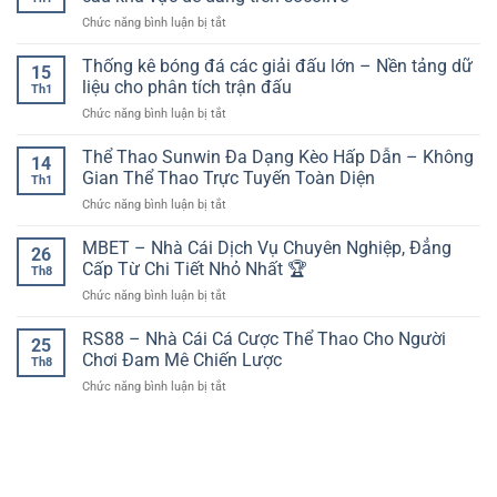
sân
pha
thiết
tài
ở
Chức năng bình luận bị tắt
dự
lập
bị
khoản
Trực
kiến:
công
di
tiếp
Thống kê bóng đá các giải đấu lớn – Nền tảng dữ
yếu
đẹp
15
động
bóng
tố
liệu cho phân tích trận đấu
nhất
Th1
đá
then
ở
Chức năng bình luận bị tắt
Thái
chốt
Thống
Lan
trước
kê
Thể Thao Sunwin Đa Dạng Kèo Hấp Dẫn – Không
–
giờ
14
bóng
Theo
Gian Thể Thao Trực Tuyến Toàn Diện
bóng
Th1
đá
dõi
lăn
ở
Chức năng bình luận bị tắt
các
các
Thể
giải
trận
Thao
MBET – Nhà Cái Dịch Vụ Chuyên Nghiệp, Đẳng
đấu
cầu
26
Sunwin
lớn
Cấp Từ Chi Tiết Nhỏ Nhất 🏆
khu
Th8
Đa
–
vực
ở
Chức năng bình luận bị tắt
Dạng
Nền
dễ
MBET
Kèo
tảng
dàng
–
RS88 – Nhà Cái Cá Cược Thể Thao Cho Người
Hấp
dữ
25
trên
Nhà
Dẫn
Chơi Đam Mê Chiến Lược
liệu
socolive
Th8
Cái
–
cho
ở
Chức năng bình luận bị tắt
Dịch
Không
phân
RS88
Vụ
Gian
tích
–
Chuyên
Thể
trận
Nhà
Nghiệp,
Thao
đấu
Cái
Đẳng
Trực
Cá
Cấp
Tuyến