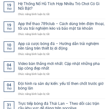
lượng
quả
Hệ Thống Nổ Hũ Tích Hợp Nhiều Trò Chơi Có Gì
nay
Tích
19
cao
bóng
–
Nổi Bật?
Hiệu
Th3
đá
Xu
Quả
ở
Chức năng bình luận bị tắt
trực
hướng
Cho
Hệ
tuyến
lựa
Người
Thống
App thể thao 789club – Cách dùng trên điện thoại,
–
chọn
19
Mới
Nổ
Cập
tối ưu trải nghiệm kèo và bảo mật tài khoản
an
Th3
Hũ
nhật
toàn
ở
Chức năng bình luận bị tắt
Tích
nhanh
cho
App
Hợp
chóng,
người
thể
App cá cược bóng đá – Hướng dẫn trải nghiệm
Nhiều
chính
10
chơi
thao
Trò
nền tảng trên thiết bị di động
xác
Th3
789club
Chơi
từng
ở
Chức năng bình luận bị tắt
–
Có
giây
App
Cách
Gì
cá
Video bàn thắng mới nhất: Cập nhật những pha
dùng
Nổi
04
cược
trên
lập công đẹp nhất
Bật?
Th3
bóng
điện
ở
Chức năng bình luận bị tắt
đá
thoại,
Video
–
tối
bàn
Đội hình ra sân dự kiến: yếu tố then chốt trước giờ
Hướng
ưu
04
thắng
dẫn
bóng lăn
trải
Th3
mới
trải
nghiệm
ở
Chức năng bình luận bị tắt
nhất:
nghiệm
kèo
Đội
Cập
nền
và
hình
Trực tiếp bóng đá Thái Lan – Theo dõi các trận
nhật
tảng
31
bảo
ra
những
cầu khu vực dễ dàng trên socolive
trên
mật
Th1