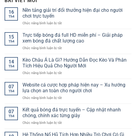
BÀI VIẾT MỚI
Nền tảng giải trí đổi thưởng hiện đại cho người
16
chơi trực tuyến
Th4
ở
Chức năng bình luận bị tắt
Nền
tảng
Trực tiếp bóng đá full HD miễn phí – Giải pháp
15
giải
xem bóng đá chất lượng cao
Th4
trí
ở
Chức năng bình luận bị tắt
đổi
Trực
thưởng
tiếp
Kèo Châu Á Là Gì? Hướng Dẫn Đọc Kèo Và Phân
hiện
14
bóng
đại
Tích Hiệu Quả Cho Người Mới
Th4
đá
cho
ở
Chức năng bình luận bị tắt
full
người
Kèo
HD
chơi
Châu
Website cá cược hợp pháp hiện nay – Xu hướng
miễn
trực
07
Á
phí
lựa chọn an toàn cho người chơi
tuyến
Th4
Là
–
ở
Chức năng bình luận bị tắt
Gì?
Giải
Website
Hướng
pháp
cá
Kết quả bóng đá trực tuyến – Cập nhật nhanh
Dẫn
xem
07
cược
Đọc
chóng, chính xác từng giây
bóng
Th4
hợp
Kèo
đá
ở
Chức năng bình luận bị tắt
pháp
Và
chất
Kết
hiện
Phân
lượng
quả
Hệ Thống Nổ Hũ Tích Hợp Nhiều Trò Chơi Có Gì
nay
Tích
cao