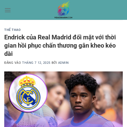
Bỏ
qua
nội
dung
THỂ THAO
Endrick của Real Madrid đối mặt với thời
gian hồi phục chấn thương gân kheo kéo
dài
ĐĂNG VÀO
THÁNG 7 12, 2025
BỞI
ADMIN