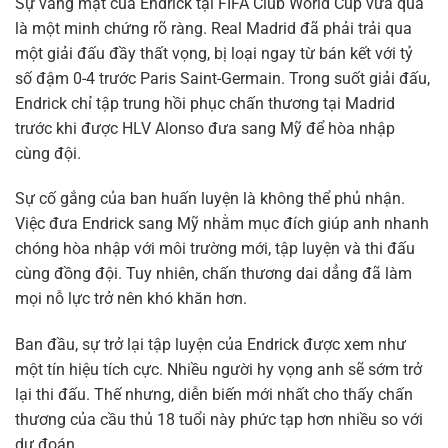
Sự vắng mặt của Endrick tại FIFA Club World Cup vừa qua
là một minh chứng rõ ràng. Real Madrid đã phải trải qua
một giải đấu đầy thất vọng, bị loại ngay từ bán kết với tỷ
số đậm 0-4 trước Paris Saint-Germain. Trong suốt giải đấu,
Endrick chỉ tập trung hồi phục chấn thương tại Madrid
trước khi được HLV Alonso đưa sang Mỹ để hòa nhập
cùng đội.
Sự cố gắng của ban huấn luyện là không thể phủ nhận.
Việc đưa Endrick sang Mỹ nhằm mục đích giúp anh nhanh
chóng hòa nhập với môi trường mới, tập luyện và thi đấu
cùng đồng đội. Tuy nhiên, chấn thương dai dẳng đã làm
mọi nỗ lực trở nên khó khăn hơn.
Ban đầu, sự trở lại tập luyện của Endrick được xem như
một tín hiệu tích cực. Nhiều người hy vọng anh sẽ sớm trở
lại thi đấu. Thế nhưng, diễn biến mới nhất cho thấy chấn
thương của cầu thủ 18 tuổi này phức tạp hơn nhiều so với
dự đoán.