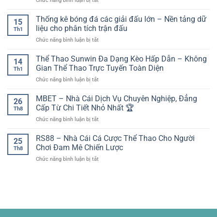
Chức năng bình luận bị tắt
dự
lập
bị
khoản
Trực
kiến:
công
di
tiếp
Thống kê bóng đá các giải đấu lớn – Nền tảng dữ
yếu
đẹp
15
động
bóng
tố
liệu cho phân tích trận đấu
nhất
Th1
đá
then
ở
Chức năng bình luận bị tắt
Thái
chốt
Thống
Lan
trước
kê
Thể Thao Sunwin Đa Dạng Kèo Hấp Dẫn – Không
–
giờ
14
bóng
Theo
Gian Thể Thao Trực Tuyến Toàn Diện
bóng
Th1
đá
dõi
lăn
ở
Chức năng bình luận bị tắt
các
các
Thể
giải
trận
Thao
MBET – Nhà Cái Dịch Vụ Chuyên Nghiệp, Đẳng
đấu
cầu
26
Sunwin
lớn
Cấp Từ Chi Tiết Nhỏ Nhất 🏆
khu
Th8
Đa
–
vực
ở
Chức năng bình luận bị tắt
Dạng
Nền
dễ
MBET
Kèo
tảng
dàng
–
RS88 – Nhà Cái Cá Cược Thể Thao Cho Người
Hấp
dữ
25
trên
Nhà
Dẫn
Chơi Đam Mê Chiến Lược
liệu
socolive
Th8
Cái
–
cho
ở
Chức năng bình luận bị tắt
Dịch
Không
phân
RS88
Vụ
Gian
tích
–
Chuyên
Thể
trận
Nhà
Nghiệp,
Thao
đấu
Cái
Đẳng
Trực
Cá
Cấp
Tuyến
Cược
Từ
Toàn
Thể