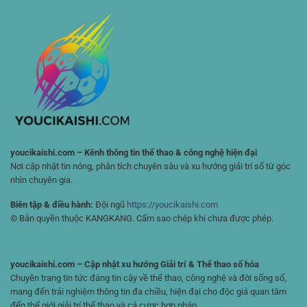
Chi
Diện
Thao
Tiết
Cho
Nhỏ
Người
Nhất
Chơi
🏆
Đam
Mê
Chiến
Lược
youcikaishi.com – Kênh thông tin thể thao & công nghệ hiện đại
Nơi cập nhật tin nóng, phân tích chuyên sâu và xu hướng giải trí số từ góc
nhìn chuyên gia.
Biên tập & điều hành:
Đội ngũ
https://youcikaishi.com
© Bản quyền thuộc KANGKANG. Cấm sao chép khi chưa được phép.
youcikaishi.com – Cập nhật xu hướng Giải trí & Thể thao số hóa
Chuyên trang tin tức đáng tin cậy về thể thao, công nghệ và đời sống số,
mang đến trải nghiệm thông tin đa chiều, hiện đại cho độc giả quan tâm
đến thế giới giải trí thể thao và cá cược hợp pháp.