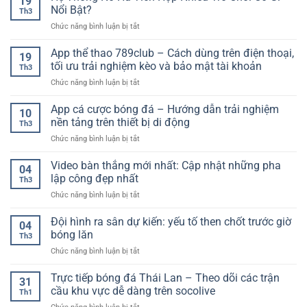
19
bóng
–
Nổi Bật?
Hiệu
Th3
đá
Xu
Quả
ở
Chức năng bình luận bị tắt
trực
hướng
Cho
Hệ
tuyến
lựa
Người
Thống
App thể thao 789club – Cách dùng trên điện thoại,
–
chọn
19
Mới
Nổ
Cập
tối ưu trải nghiệm kèo và bảo mật tài khoản
an
Th3
Hũ
nhật
toàn
ở
Chức năng bình luận bị tắt
Tích
nhanh
cho
App
Hợp
chóng,
người
thể
App cá cược bóng đá – Hướng dẫn trải nghiệm
Nhiều
chính
10
chơi
thao
Trò
nền tảng trên thiết bị di động
xác
Th3
789club
Chơi
từng
ở
Chức năng bình luận bị tắt
–
Có
giây
App
Cách
Gì
cá
Video bàn thắng mới nhất: Cập nhật những pha
dùng
Nổi
04
cược
trên
lập công đẹp nhất
Bật?
Th3
bóng
điện
ở
Chức năng bình luận bị tắt
đá
thoại,
Video
–
tối
bàn
Đội hình ra sân dự kiến: yếu tố then chốt trước giờ
Hướng
ưu
04
thắng
dẫn
bóng lăn
trải
Th3
mới
trải
nghiệm
ở
Chức năng bình luận bị tắt
nhất:
nghiệm
kèo
Đội
Cập
nền
và
hình
Trực tiếp bóng đá Thái Lan – Theo dõi các trận
nhật
tảng
31
bảo
ra
những
cầu khu vực dễ dàng trên socolive
trên
mật
Th1
sân
pha
thiết
tài
ở