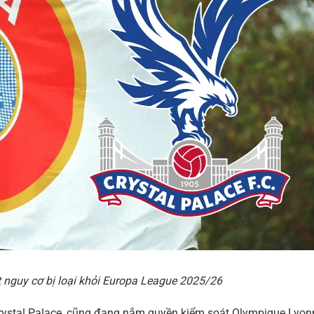
t nguy cơ bị loại khỏi Europa League 2025/26
Crystal Palace, cũng đang nắm quyền kiểm soát Olympique Lyon