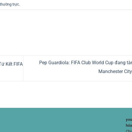
 thường trực
.
Pep Guardiola: FIFA Club World Cup đang tà
Tứ Kết FIFA
Manchester Cit
you
hó
Chu