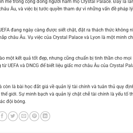
ạnh mẽ trong cộng đồng người hâm mộ Crystal Palace. Đây là lầ
châu Âu, và việc bị tước quyền tham dự vì những vấn đề pháp l
UEFA đang ngày càng được siết chặt, đặt ra thách thức không 
hắp châu Âu. Vụ việc của Crystal Palace và Lyon là một minh c
o một kết quả tốt đẹp, nhưng cũng chuẩn bị tinh thần cho mọi
g từ UEFA và DNCG để biết liệu giấc mơ châu Âu của Crystal Pa
 còn là bài học đắt giá về quản lý tài chính và tuân thủ quy đị
thế giới. Sự minh bạch và quản lý chặt chẽ tài chính là yếu tố t
ác đội bóng.