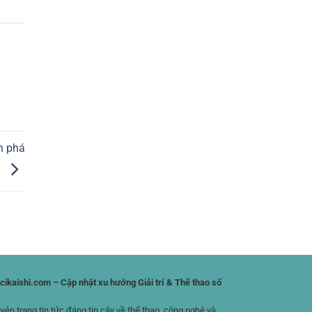
Diện
Cấp
Nhà
Từ
Cái
Chi
Cá
Tiết
Cược
Nhỏ
Thể
Nhất
Thao
🏆
Cho
Người
Chơi
Đam
Mê
Chiến
Lược
n phá
y
cikaishi.com – Cập nhật xu hướng Giải trí & Thể thao số
a
yên trang tin tức đáng tin cậy về thể thao, công nghệ và