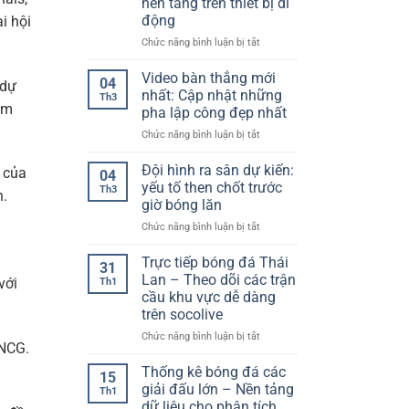
nền tảng trên thiết bị di
Bật?
–
động
i hội
Cách
dùng
ở
Chức năng bình luận bị tắt
trên
App
điện
cá
Video bàn thắng mới
04
 dự
thoại,
cược
nhất: Cập nhật những
Th3
tối
bóng
am
pha lập công đẹp nhất
ưu
đá
trải
ở
Chức năng bình luận bị tắt
–
nghiệm
Video
Hướng
kèo
bàn
dẫn
Đội hình ra sân dự kiến:
 của
04
và
thắng
trải
yếu tố then chốt trước
Th3
n.
bảo
mới
nghiệm
giờ bóng lăn
mật
nhất:
nền
ở
Chức năng bình luận bị tắt
tài
Cập
tảng
Đội
khoản
nhật
trên
hình
những
thiết
Trực tiếp bóng đá Thái
31
ra
pha
bị
Lan – Theo dõi các trận
với
Th1
sân
lập
di
cầu khu vực dễ dàng
dự
công
động
trên socolive
kiến:
đẹp
yếu
nhất
ở
Chức năng bình luận bị tắt
DNCG.
tố
Trực
then
tiếp
Thống kê bóng đá các
15
chốt
bóng
giải đấu lớn – Nền tảng
Th1
trước
đá
dữ liệu cho phân tích