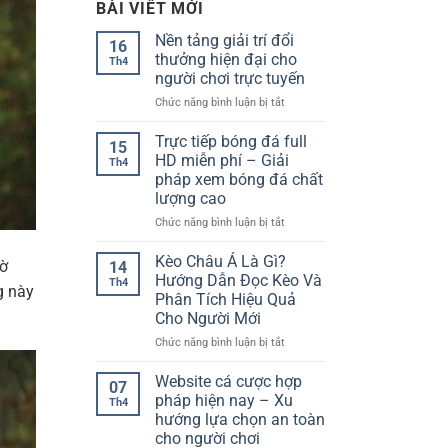
BÀI VIẾT MỚI
Nền tảng giải trí đổi
16
thưởng hiện đại cho
Th4
người chơi trực tuyến
ở
Chức năng bình luận bị tắt
Nền
tảng
Trực tiếp bóng đá full
15
giải
HD miễn phí – Giải
Th4
trí
pháp xem bóng đá chất
đổi
lượng cao
thưởng
hiện
ở
Chức năng bình luận bị tắt
đại
Trực
cho
tiếp
Kèo Châu Á Là Gì?
hờ
14
người
bóng
Hướng Dẫn Đọc Kèo Và
Th4
g này
chơi
đá
Phân Tích Hiệu Quả
trực
full
Cho Người Mới
tuyến
HD
miễn
ở
Chức năng bình luận bị tắt
phí
Kèo
–
Châu
Website cá cược hợp
07
Giải
Á
pháp hiện nay – Xu
Th4
pháp
Là
hướng lựa chọn an toàn
xem
Gì?
cho người chơi
bóng
Hướng