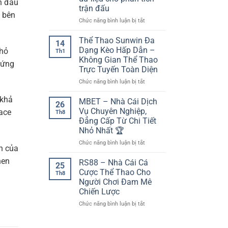
n đầu
giờ
Thái
trận đấu
bóng
Lan
ý bên
lăn
–
ở
Chức năng bình luận bị tắt
Theo
Thống
dõi
kê
Thể Thao Sunwin Đa
14
các
bóng
Dạng Kèo Hấp Dẫn –
nhỏ
Th1
trận
đá
Không Gian Thể Thao
hứng
cầu
các
Trực Tuyến Toàn Diện
khu
giải
vực
đấu
ở
Chức năng bình luận bị tắt
dễ
lớn
Thể
dàng
–
 khả
Thao
MBET – Nhà Cái Dịch
26
trên
Nền
Sunwin
Vụ Chuyên Nghiệp,
lace
Th8
socolive
tảng
Đa
Đẳng Cấp Từ Chi Tiết
dữ
Dạng
Nhỏ Nhất 🏆
liệu
Kèo
cho
Hấp
ở
Chức năng bình luận bị tắt
nh của
phân
Dẫn
MBET
tích
–
–
hen
RS88 – Nhà Cái Cá
25
trận
Không
Nhà
Cược Thể Thao Cho
Th8
đấu
Gian
Cái
Người Chơi Đam Mê
Thể
Dịch
Chiến Lược
Thao
Vụ
Trực
Chuyên
ở
Chức năng bình luận bị tắt
Tuyến
Nghiệp,
RS88
Toàn
Đẳng
–