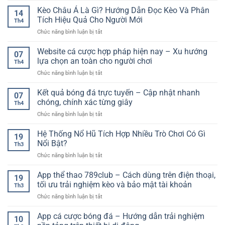
thưởng
tiếp
Kèo Châu Á Là Gì? Hướng Dẫn Đọc Kèo Và Phân
hiện
14
bóng
đại
Tích Hiệu Quả Cho Người Mới
Th4
đá
cho
ở
Chức năng bình luận bị tắt
full
người
Kèo
HD
chơi
Châu
Website cá cược hợp pháp hiện nay – Xu hướng
miễn
trực
07
Á
phí
lựa chọn an toàn cho người chơi
tuyến
Th4
Là
–
ở
Chức năng bình luận bị tắt
Gì?
Giải
Website
Hướng
pháp
cá
Kết quả bóng đá trực tuyến – Cập nhật nhanh
Dẫn
xem
07
cược
Đọc
chóng, chính xác từng giây
bóng
Th4
hợp
Kèo
đá
ở
Chức năng bình luận bị tắt
pháp
Và
chất
Kết
hiện
Phân
lượng
quả
Hệ Thống Nổ Hũ Tích Hợp Nhiều Trò Chơi Có Gì
nay
Tích
19
cao
bóng
–
Nổi Bật?
Hiệu
Th3
đá
Xu
Quả
ở
Chức năng bình luận bị tắt
trực
hướng
Cho
Hệ
tuyến
lựa
Người
Thống
App thể thao 789club – Cách dùng trên điện thoại,
–
chọn
19
Mới
Nổ
Cập
tối ưu trải nghiệm kèo và bảo mật tài khoản
an
Th3
Hũ
nhật
toàn
ở
Chức năng bình luận bị tắt
Tích
nhanh
cho
App
Hợp
chóng,
người
thể
App cá cược bóng đá – Hướng dẫn trải nghiệm
Nhiều
chính
10
chơi
thao
Trò
xác