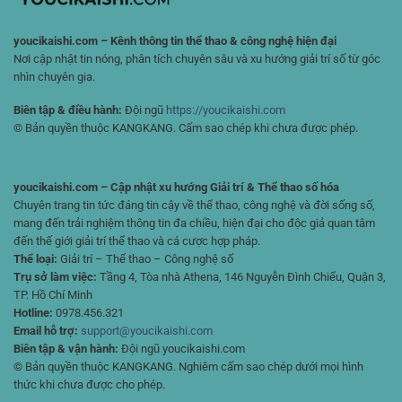
youcikaishi.com – Kênh thông tin thể thao & công nghệ hiện đại
Nơi cập nhật tin nóng, phân tích chuyên sâu và xu hướng giải trí số từ góc
nhìn chuyên gia.
Biên tập & điều hành:
Đội ngũ
https://youcikaishi.com
© Bản quyền thuộc KANGKANG. Cấm sao chép khi chưa được phép.
youcikaishi.com – Cập nhật xu hướng Giải trí & Thể thao số hóa
Chuyên trang tin tức đáng tin cậy về thể thao, công nghệ và đời sống số,
mang đến trải nghiệm thông tin đa chiều, hiện đại cho độc giả quan tâm
đến thế giới giải trí thể thao và cá cược hợp pháp.
Thể loại:
Giải trí – Thể thao – Công nghệ số
Trụ sở làm việc:
Tầng 4, Tòa nhà Athena, 146 Nguyễn Đình Chiểu, Quận 3,
TP. Hồ Chí Minh
Hotline:
0978.456.321
Email hỗ trợ:
support@youcikaishi.com
Biên tập & vận hành:
Đội ngũ youcikaishi.com
© Bản quyền thuộc KANGKANG. Nghiêm cấm sao chép dưới mọi hình
thức khi chưa được cho phép.