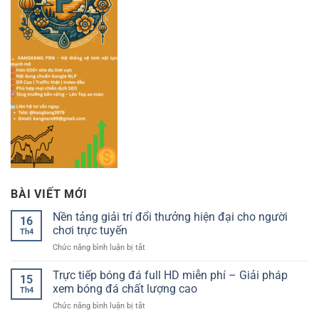
BÀI VIẾT MỚI
Nền tảng giải trí đổi thưởng hiện đại cho người
16
chơi trực tuyến
Th4
ở
Chức năng bình luận bị tắt
Nền
tảng
Trực tiếp bóng đá full HD miễn phí – Giải pháp
15
giải
xem bóng đá chất lượng cao
Th4
trí
ở
Chức năng bình luận bị tắt
đổi
Trực