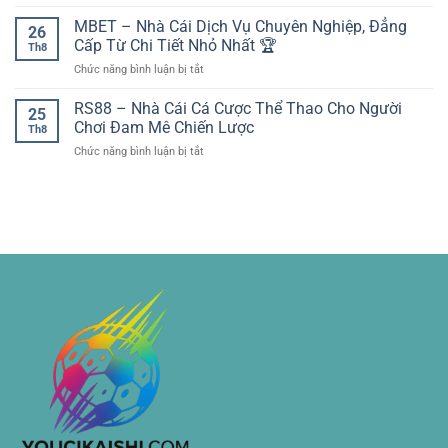
Thể
giải
trận
Thao
MBET – Nhà Cái Dịch Vụ Chuyên Nghiệp, Đẳng
đấu
cầu
26
Sunwin
lớn
Cấp Từ Chi Tiết Nhỏ Nhất 🏆
khu
Th8
Đa
–
vực
ở
Chức năng bình luận bị tắt
Dạng
Nền
dễ
MBET
Kèo
tảng
dàng
–
RS88 – Nhà Cái Cá Cược Thể Thao Cho Người
Hấp
dữ
25
trên
Nhà
Dẫn
Chơi Đam Mê Chiến Lược
liệu
socolive
Th8
Cái
–
cho
ở
Chức năng bình luận bị tắt
Dịch
Không
phân
RS88
Vụ
Gian
tích
–
Chuyên
Thể
trận
Nhà
Nghiệp,
Thao
đấu
Cái
Đẳng
Trực
Cá
Cấp
Tuyến
Cược
Từ
Toàn
Thể
Chi
Diện
Thao
Tiết
Cho
Nhỏ
Người
Nhất
Chơi
🏆
Đam
Mê
Chiến
Lược