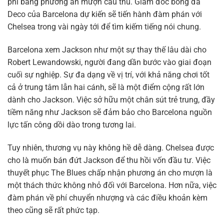
phí bằng phương án mượn cầu thủ. Giám đốc bóng đá
Deco của Barcelona dự kiến sẽ tiến hành đàm phán với
Chelsea trong vài ngày tới để tìm kiếm tiếng nói chung.
Barcelona xem Jackson như một sự thay thế lâu dài cho
Robert Lewandowski, người đang dần bước vào giai đoạn
cuối sự nghiệp. Sự đa dạng về vị trí, với khả năng chơi tốt
cả ở trung tâm lẫn hai cánh, sẽ là một điểm cộng rất lớn
dành cho Jackson. Việc sở hữu một chân sút trẻ trung, đầy
tiềm năng như Jackson sẽ đảm bảo cho Barcelona nguồn
lực tấn công dồi dào trong tương lai.
Tuy nhiên, thương vụ này không hề dễ dàng. Chelsea được
cho là muốn bán đứt Jackson để thu hồi vốn đầu tư. Việc
thuyết phục The Blues chấp nhận phương án cho mượn là
một thách thức không nhỏ đối với Barcelona. Hơn nữa, việc
đàm phán về phí chuyển nhượng và các điều khoản kèm
theo cũng sẽ rất phức tạp.