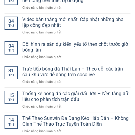
nền tảng trên thiết bị di động
Th3
789club
Chơi
từng
ở
Chức năng bình luận bị tắt
–
Có
giây
App
Cách
Gì
cá
Video bàn thắng mới nhất: Cập nhật những pha
dùng
Nổi
04
cược
trên
lập công đẹp nhất
Bật?
Th3
bóng
điện
ở
Chức năng bình luận bị tắt
đá
thoại,
Video
–
tối
bàn
Đội hình ra sân dự kiến: yếu tố then chốt trước giờ
Hướng
ưu
04
thắng
dẫn
bóng lăn
trải
Th3
mới
trải
nghiệm
ở
Chức năng bình luận bị tắt
nhất:
nghiệm
kèo
Đội
Cập
nền
và
hình
Trực tiếp bóng đá Thái Lan – Theo dõi các trận
nhật
tảng
31
bảo
ra
những
cầu khu vực dễ dàng trên socolive
trên
mật
Th1
sân
pha
thiết
tài
ở
Chức năng bình luận bị tắt
dự
lập
bị
khoản
Trực
kiến:
công
di
tiếp
Thống kê bóng đá các giải đấu lớn – Nền tảng dữ
yếu
đẹp
15
động
bóng
tố
liệu cho phân tích trận đấu
nhất
Th1
đá
then
ở
Chức năng bình luận bị tắt
Thái
chốt
Thống
Lan
trước
kê
Thể Thao Sunwin Đa Dạng Kèo Hấp Dẫn – Không
–
giờ
14
bóng
Theo
Gian Thể Thao Trực Tuyến Toàn Diện
bóng
Th1
đá
dõi
lăn
ở
Chức năng bình luận bị tắt
các
các