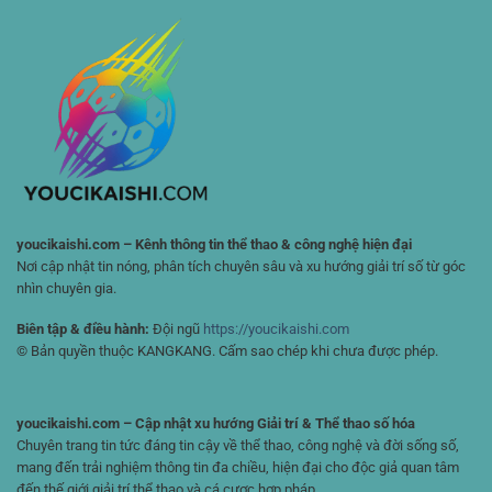
Chi
Diện
Thao
Tiết
Cho
Nhỏ
Người
Nhất
Chơi
🏆
Đam
Mê
Chiến
Lược
youcikaishi.com – Kênh thông tin thể thao & công nghệ hiện đại
Nơi cập nhật tin nóng, phân tích chuyên sâu và xu hướng giải trí số từ góc
nhìn chuyên gia.
Biên tập & điều hành:
Đội ngũ
https://youcikaishi.com
© Bản quyền thuộc KANGKANG. Cấm sao chép khi chưa được phép.
youcikaishi.com – Cập nhật xu hướng Giải trí & Thể thao số hóa
Chuyên trang tin tức đáng tin cậy về thể thao, công nghệ và đời sống số,
mang đến trải nghiệm thông tin đa chiều, hiện đại cho độc giả quan tâm
đến thế giới giải trí thể thao và cá cược hợp pháp.