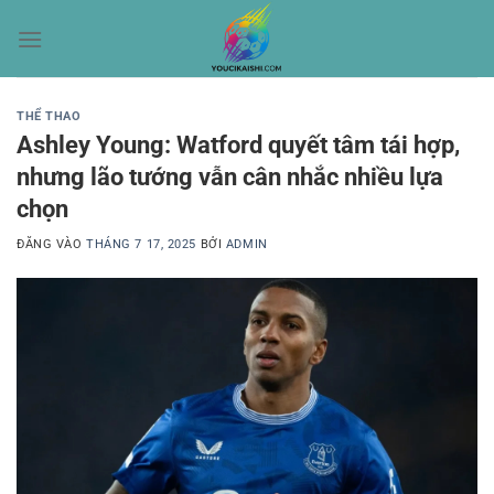
Bỏ
qua
nội
dung
THỂ THAO
Ashley Young: Watford quyết tâm tái hợp,
nhưng lão tướng vẫn cân nhắc nhiều lựa
chọn
ĐĂNG VÀO
THÁNG 7 17, 2025
BỞI
ADMIN