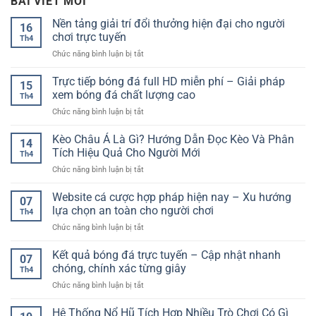
BÀI VIẾT MỚI
Nền tảng giải trí đổi thưởng hiện đại cho người
16
chơi trực tuyến
Th4
ở
Chức năng bình luận bị tắt
Nền
tảng
Trực tiếp bóng đá full HD miễn phí – Giải pháp
15
giải
xem bóng đá chất lượng cao
Th4
trí
ở
Chức năng bình luận bị tắt
đổi
Trực
thưởng
tiếp
Kèo Châu Á Là Gì? Hướng Dẫn Đọc Kèo Và Phân
hiện
14
bóng
đại
Tích Hiệu Quả Cho Người Mới
Th4
đá
cho
ở
Chức năng bình luận bị tắt
full
người
Kèo
HD
chơi
Châu
Website cá cược hợp pháp hiện nay – Xu hướng
miễn
trực
07
Á
phí
lựa chọn an toàn cho người chơi
tuyến
Th4
Là
–
ở
Chức năng bình luận bị tắt
Gì?
Giải
Website
Hướng
pháp
cá
Kết quả bóng đá trực tuyến – Cập nhật nhanh
Dẫn
xem
07
cược
Đọc
chóng, chính xác từng giây
bóng
Th4
hợp
Kèo
đá
ở
Chức năng bình luận bị tắt
pháp
Và
chất
Kết
hiện
Phân
lượng
quả
Hệ Thống Nổ Hũ Tích Hợp Nhiều Trò Chơi Có Gì
nay
Tích
cao