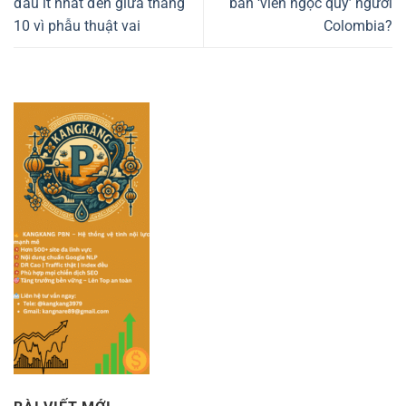
đấu ít nhất đến giữa tháng
bán ‘viên ngọc quý’ người
10 vì phẫu thuật vai
Colombia?