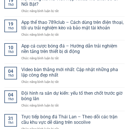
19
bóng
–
Nổi Bật?
Hiệu
Th3
đá
Xu
Quả
ở
Chức năng bình luận bị tắt
trực
hướng
Cho
Hệ
tuyến
lựa
Người
Thống
App thể thao 789club – Cách dùng trên điện thoại,
–
chọn
19
Mới
Nổ
Cập
tối ưu trải nghiệm kèo và bảo mật tài khoản
an
Th3
Hũ
nhật
toàn
ở
Chức năng bình luận bị tắt
Tích
nhanh
cho
App
Hợp
chóng,
người
thể
App cá cược bóng đá – Hướng dẫn trải nghiệm
Nhiều
chính
10
chơi
thao
Trò
nền tảng trên thiết bị di động
xác
Th3
789club
Chơi
từng
ở
Chức năng bình luận bị tắt
–
Có
giây
App
Cách
Gì
cá
Video bàn thắng mới nhất: Cập nhật những pha
dùng
Nổi
04
cược
trên
lập công đẹp nhất
Bật?
Th3
bóng
điện
ở
Chức năng bình luận bị tắt
đá
thoại,
Video
–
tối
bàn
Đội hình ra sân dự kiến: yếu tố then chốt trước giờ
Hướng
ưu
04
thắng
dẫn
bóng lăn
trải
Th3
mới
trải
nghiệm
ở
Chức năng bình luận bị tắt
nhất:
nghiệm
kèo
Đội
Cập
nền
và
hình
Trực tiếp bóng đá Thái Lan – Theo dõi các trận
nhật
tảng
31
bảo
ra
những
cầu khu vực dễ dàng trên socolive
trên
mật
Th1
sân
pha
thiết
tài
ở