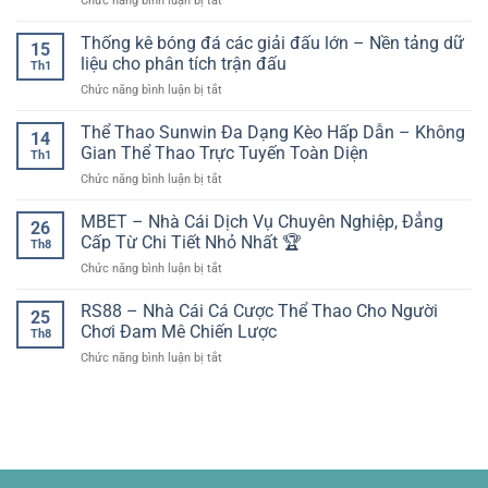
Chức năng bình luận bị tắt
dự
lập
bị
khoản
Trực
kiến:
công
di
tiếp
Thống kê bóng đá các giải đấu lớn – Nền tảng dữ
yếu
đẹp
15
động
bóng
tố
liệu cho phân tích trận đấu
nhất
Th1
đá
then
ở
Chức năng bình luận bị tắt
Thái
chốt
Thống
Lan
trước
kê
Thể Thao Sunwin Đa Dạng Kèo Hấp Dẫn – Không
–
giờ
14
bóng
Theo
Gian Thể Thao Trực Tuyến Toàn Diện
bóng
Th1
đá
dõi
lăn
ở
Chức năng bình luận bị tắt
các
các
Thể
giải
trận
Thao
MBET – Nhà Cái Dịch Vụ Chuyên Nghiệp, Đẳng
đấu
cầu
26
Sunwin
lớn
Cấp Từ Chi Tiết Nhỏ Nhất 🏆
khu
Th8
Đa
–
vực
ở
Chức năng bình luận bị tắt
Dạng
Nền
dễ
MBET
Kèo
tảng
dàng
–
RS88 – Nhà Cái Cá Cược Thể Thao Cho Người
Hấp
dữ
25
trên
Nhà
Dẫn
Chơi Đam Mê Chiến Lược
liệu
socolive
Th8
Cái
–
cho
ở
Chức năng bình luận bị tắt
Dịch
Không
phân
RS88
Vụ
Gian
tích
–
Chuyên
Thể
trận
Nhà
Nghiệp,
Thao
đấu
Cái
Đẳng
Trực
Cá
Cấp
Tuyến
Cược
Từ
Toàn
Thể