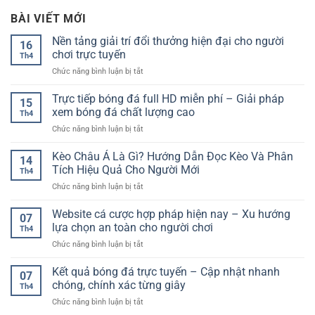
BÀI VIẾT MỚI
Nền tảng giải trí đổi thưởng hiện đại cho người
16
chơi trực tuyến
Th4
ở
Chức năng bình luận bị tắt
Nền
tảng
Trực tiếp bóng đá full HD miễn phí – Giải pháp
15
giải
xem bóng đá chất lượng cao
Th4
trí
ở
Chức năng bình luận bị tắt
đổi
Trực
thưởng
tiếp
Kèo Châu Á Là Gì? Hướng Dẫn Đọc Kèo Và Phân
hiện
14
bóng
đại
Tích Hiệu Quả Cho Người Mới
Th4
đá
cho
ở
Chức năng bình luận bị tắt
full
người
Kèo
HD
chơi
Châu
Website cá cược hợp pháp hiện nay – Xu hướng
miễn
trực
07
Á
phí
lựa chọn an toàn cho người chơi
tuyến
Th4
Là
–
ở
Chức năng bình luận bị tắt
Gì?
Giải
Website
Hướng
pháp
cá
Kết quả bóng đá trực tuyến – Cập nhật nhanh
Dẫn
xem
07
cược
Đọc
chóng, chính xác từng giây
bóng
Th4
hợp
Kèo
đá
ở
Chức năng bình luận bị tắt
pháp
Và
chất
Kết