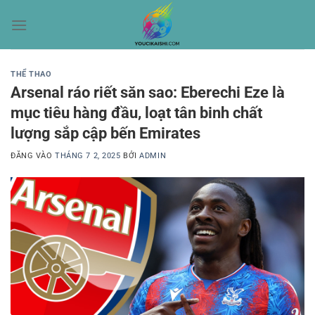
Bỏ
qua
nội
dung
THỂ THAO
Arsenal ráo riết săn sao: Eberechi Eze là
mục tiêu hàng đầu, loạt tân binh chất
lượng sắp cập bến Emirates
ĐĂNG VÀO
THÁNG 7 2, 2025
BỞI
ADMIN