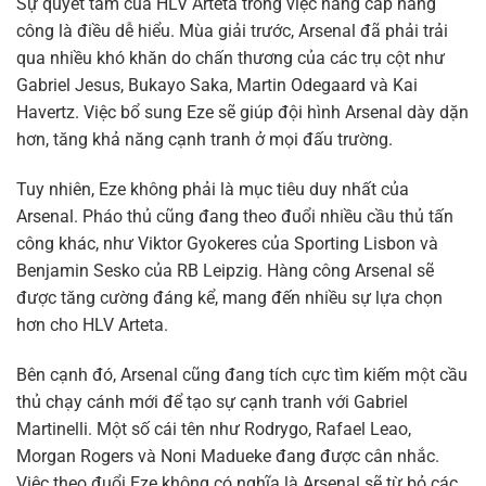
Sự quyết tâm của HLV Arteta trong việc nâng cấp hàng
công là điều dễ hiểu. Mùa giải trước, Arsenal đã phải trải
qua nhiều khó khăn do chấn thương của các trụ cột như
Gabriel Jesus, Bukayo Saka, Martin Odegaard và Kai
Havertz. Việc bổ sung Eze sẽ giúp đội hình Arsenal dày dặn
hơn, tăng khả năng cạnh tranh ở mọi đấu trường.
Tuy nhiên, Eze không phải là mục tiêu duy nhất của
Arsenal. Pháo thủ cũng đang theo đuổi nhiều cầu thủ tấn
công khác, như Viktor Gyokeres của Sporting Lisbon và
Benjamin Sesko của RB Leipzig. Hàng công Arsenal sẽ
được tăng cường đáng kể, mang đến nhiều sự lựa chọn
hơn cho HLV Arteta.
Bên cạnh đó, Arsenal cũng đang tích cực tìm kiếm một cầu
thủ chạy cánh mới để tạo sự cạnh tranh với Gabriel
Martinelli. Một số cái tên như Rodrygo, Rafael Leao,
Morgan Rogers và Noni Madueke đang được cân nhắc.
Việc theo đuổi Eze không có nghĩa là Arsenal sẽ từ bỏ các