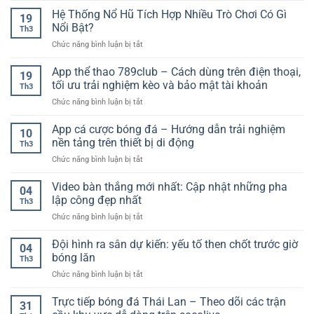
hiện
Phân
lượng
quả
Hệ Thống Nổ Hũ Tích Hợp Nhiều Trò Chơi Có Gì
nay
Tích
19
cao
bóng
–
Nổi Bật?
Hiệu
Th3
đá
Xu
Quả
ở
Chức năng bình luận bị tắt
trực
hướng
Cho
Hệ
tuyến
lựa
Người
Thống
App thể thao 789club – Cách dùng trên điện thoại,
–
chọn
19
Mới
Nổ
Cập
tối ưu trải nghiệm kèo và bảo mật tài khoản
an
Th3
Hũ
nhật
toàn
ở
Chức năng bình luận bị tắt
Tích
nhanh
cho
App
Hợp
chóng,
người
thể
App cá cược bóng đá – Hướng dẫn trải nghiệm
Nhiều
chính
10
chơi
thao
Trò
nền tảng trên thiết bị di động
xác
Th3
789club
Chơi
từng
ở
Chức năng bình luận bị tắt
–
Có
giây
App
Cách
Gì
cá
Video bàn thắng mới nhất: Cập nhật những pha
dùng
Nổi
04
cược
trên
lập công đẹp nhất
Bật?
Th3
bóng
điện
ở
Chức năng bình luận bị tắt
đá
thoại,
Video
–
tối
bàn
Đội hình ra sân dự kiến: yếu tố then chốt trước giờ
Hướng
ưu
04
thắng
dẫn
bóng lăn
trải
Th3
mới
trải
nghiệm
ở
Chức năng bình luận bị tắt
nhất:
nghiệm
kèo
Đội
Cập
nền
và
hình
Trực tiếp bóng đá Thái Lan – Theo dõi các trận
nhật
tảng
31
bảo
ra
những
trên