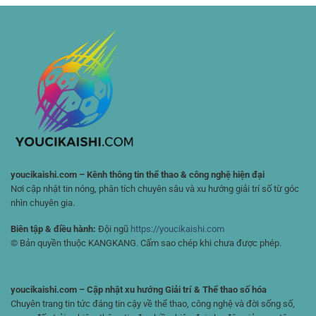
Cược
Từ
Toàn
Thể
Chi
Diện
Thao
Tiết
Cho
Nhỏ
Người
Nhất
Chơi
🏆
Đam
Mê
Chiến
Lược
youcikaishi.com – Kênh thông tin thể thao & công nghệ hiện đại
Nơi cập nhật tin nóng, phân tích chuyên sâu và xu hướng giải trí số từ góc
nhìn chuyên gia.
Biên tập & điều hành:
Đội ngũ
https://youcikaishi.com
© Bản quyền thuộc KANGKANG. Cấm sao chép khi chưa được phép.
youcikaishi.com – Cập nhật xu hướng Giải trí & Thể thao số hóa
Chuyên trang tin tức đáng tin cậy về thể thao, công nghệ và đời sống số,