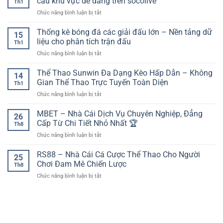
cầu khu vực dễ dàng trên socolive
mật
Th1
sân
pha
thiết
tài
ở
Chức năng bình luận bị tắt
dự
lập
bị
khoản
Trực
kiến:
công
di
tiếp
Thống kê bóng đá các giải đấu lớn – Nền tảng dữ
yếu
đẹp
15
động
bóng
tố
liệu cho phân tích trận đấu
nhất
Th1
đá
then
ở
Chức năng bình luận bị tắt
Thái
chốt
Thống
Lan
trước
kê
Thể Thao Sunwin Đa Dạng Kèo Hấp Dẫn – Không
–
giờ
14
bóng
Theo
Gian Thể Thao Trực Tuyến Toàn Diện
bóng
Th1
đá
dõi
lăn
ở
Chức năng bình luận bị tắt
các
các
Thể
giải
trận
Thao
MBET – Nhà Cái Dịch Vụ Chuyên Nghiệp, Đẳng
đấu
cầu
26
Sunwin
lớn
Cấp Từ Chi Tiết Nhỏ Nhất 🏆
khu
Th8
Đa
–
vực
ở
Chức năng bình luận bị tắt
Dạng
Nền
dễ
MBET
Kèo
tảng
dàng
–
RS88 – Nhà Cái Cá Cược Thể Thao Cho Người
Hấp
dữ
25
trên
Nhà
Dẫn
Chơi Đam Mê Chiến Lược
liệu
socolive
Th8
Cái
–
cho
ở
Chức năng bình luận bị tắt
Dịch
Không
phân
RS88
Vụ
Gian
tích
–
Chuyên
Thể
trận
Nhà
Nghiệp,
Thao
đấu
Cái
Đẳng
Trực
Cá
Cấp
Tuyến