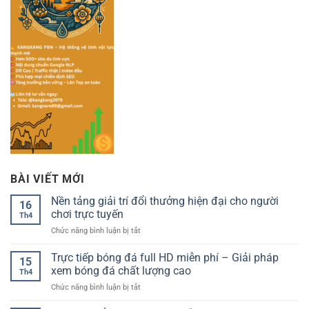
BÀI VIẾT MỚI
Nền tảng giải trí đổi thưởng hiện đại cho người
16
chơi trực tuyến
Th4
ở
Chức năng bình luận bị tắt
Nền
tảng
Trực tiếp bóng đá full HD miễn phí – Giải pháp
15
giải
xem bóng đá chất lượng cao
Th4
trí
ở
Chức năng bình luận bị tắt
đổi
Trực
thưởng