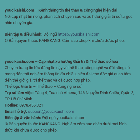
youcikaishi.com – Kênh thông tin thể thao & công nghệ hiện đại
Nơi cập nhật tin nóng, phân tích chuyên sâu và xu hướng giải trí số từ góc
nhìn chuyên gia.
Biên tập & điều hành:
Đội ngũ
https://youcikaishi.com
© Bản quyền thuộc KANGKANG. Cấm sao chép khi chưa được phép.
youcikaishi.com – Cập nhật xu hướng Giải trí & Thể thao số hóa
Chuyên trang tin tức đáng tin cậy về thể thao, công nghệ và đời sống số,
mang đến trải nghiệm thông tin đa chiều, hiện đại cho độc giả quan tâm
đến thế giới giải trí thể thao và cá cược hợp pháp.
Thể loại:
Giải trí – Thể thao – Công nghệ số
Trụ sở làm việc:
Tầng 4, Tòa nhà Athena, 146 Nguyễn Đình Chiểu, Quận 3,
TP. Hồ Chí Minh
Hotline:
0978.456.321
Email hỗ trợ:
support@youcikaishi.com
Biên tập & vận hành:
Đội ngũ youcikaishi.com
© Bản quyền thuộc KANGKANG. Nghiêm cấm sao chép dưới mọi hình
thức khi chưa được cho phép.