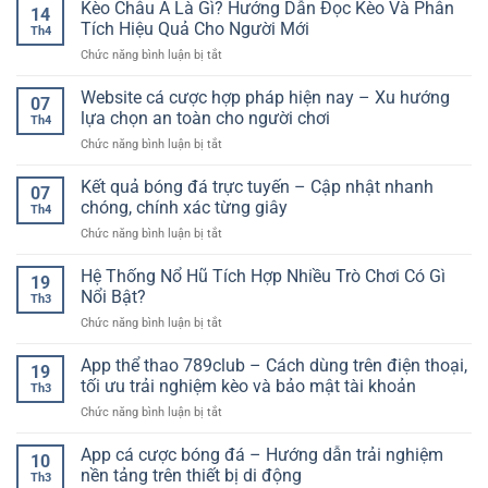
tiếp
Kèo Châu Á Là Gì? Hướng Dẫn Đọc Kèo Và Phân
hiện
14
bóng
đại
Tích Hiệu Quả Cho Người Mới
Th4
đá
cho
ở
Chức năng bình luận bị tắt
full
người
Kèo
HD
chơi
Châu
Website cá cược hợp pháp hiện nay – Xu hướng
miễn
trực
07
Á
phí
lựa chọn an toàn cho người chơi
tuyến
Th4
Là
–
ở
Chức năng bình luận bị tắt
Gì?
Giải
Website
Hướng
pháp
cá
Kết quả bóng đá trực tuyến – Cập nhật nhanh
Dẫn
xem
07
cược
Đọc
chóng, chính xác từng giây
bóng
Th4
hợp
Kèo
đá
ở
Chức năng bình luận bị tắt
pháp
Và
chất
Kết
hiện
Phân
lượng
quả
Hệ Thống Nổ Hũ Tích Hợp Nhiều Trò Chơi Có Gì
nay
Tích
19
cao
bóng
–
Nổi Bật?
Hiệu
Th3
đá
Xu
Quả
ở
Chức năng bình luận bị tắt
trực
hướng
Cho
Hệ
tuyến
lựa
Người
Thống
App thể thao 789club – Cách dùng trên điện thoại,
–
chọn
19
Mới
Nổ
Cập
tối ưu trải nghiệm kèo và bảo mật tài khoản
an
Th3
Hũ
nhật
toàn
ở
Chức năng bình luận bị tắt
Tích
nhanh
cho
App
Hợp
chóng,
người
thể
App cá cược bóng đá – Hướng dẫn trải nghiệm
Nhiều
chính
10
chơi
thao
Trò
nền tảng trên thiết bị di động
xác
Th3
789club