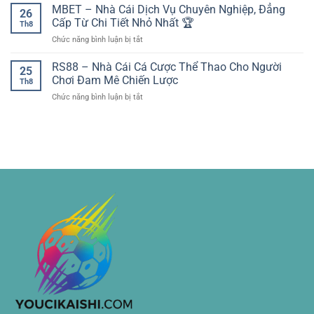
Thao
MBET – Nhà Cái Dịch Vụ Chuyên Nghiệp, Đẳng
đấu
cầu
26
Sunwin
lớn
Cấp Từ Chi Tiết Nhỏ Nhất 🏆
khu
Th8
Đa
–
vực
ở
Chức năng bình luận bị tắt
Dạng
Nền
dễ
MBET
Kèo
tảng
dàng
–
RS88 – Nhà Cái Cá Cược Thể Thao Cho Người
Hấp
dữ
25
trên
Nhà
Dẫn
Chơi Đam Mê Chiến Lược
liệu
socolive
Th8
Cái
–
cho
ở
Chức năng bình luận bị tắt
Dịch
Không
phân
RS88
Vụ
Gian
tích
–
Chuyên
Thể
trận
Nhà
Nghiệp,
Thao
đấu
Cái
Đẳng
Trực
Cá
Cấp
Tuyến
Cược
Từ
Toàn
Thể
Chi
Diện
Thao
Tiết
Cho
Nhỏ
Người
Nhất
Chơi
🏆
Đam
Mê
Chiến
Lược