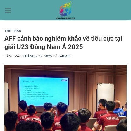
Bỏ
qua
nội
dung
THỂ THAO
AFF cảnh báo nghiêm khắc về tiêu cực tại
giải U23 Đông Nam Á 2025
ĐĂNG VÀO
THÁNG 7 17, 2025
BỞI
ADMIN