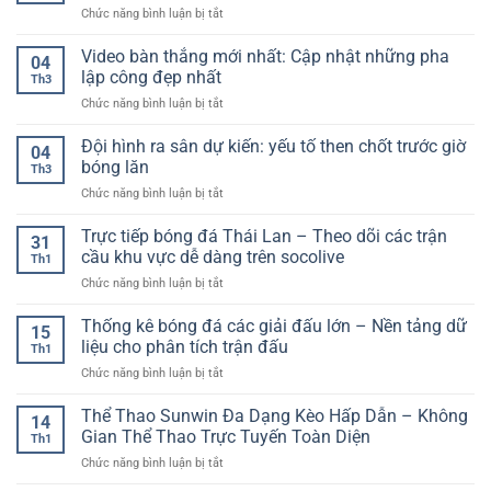
Chơi
từng
ở
Chức năng bình luận bị tắt
–
Có
giây
App
Cách
Gì
cá
Video bàn thắng mới nhất: Cập nhật những pha
dùng
Nổi
04
cược
trên
lập công đẹp nhất
Bật?
Th3
bóng
điện
ở
Chức năng bình luận bị tắt
đá
thoại,
Video
–
tối
bàn
Đội hình ra sân dự kiến: yếu tố then chốt trước giờ
Hướng
ưu
04
thắng
dẫn
bóng lăn
trải
Th3
mới
trải
nghiệm
ở
Chức năng bình luận bị tắt
nhất:
nghiệm
kèo
Đội
Cập
nền
và
hình
Trực tiếp bóng đá Thái Lan – Theo dõi các trận
nhật
tảng
31
bảo
ra
những
cầu khu vực dễ dàng trên socolive
trên
mật
Th1
sân
pha
thiết
tài
ở
Chức năng bình luận bị tắt
dự
lập
bị
khoản
Trực
kiến:
công
di
tiếp
Thống kê bóng đá các giải đấu lớn – Nền tảng dữ
yếu
đẹp
15
động
bóng
tố
liệu cho phân tích trận đấu
nhất
Th1
đá
then
ở
Chức năng bình luận bị tắt
Thái
chốt
Thống
Lan
trước
kê
Thể Thao Sunwin Đa Dạng Kèo Hấp Dẫn – Không
–
giờ
14
bóng
Theo
Gian Thể Thao Trực Tuyến Toàn Diện
bóng
Th1
đá
dõi
lăn
ở
Chức năng bình luận bị tắt
các
các
Thể
giải
trận